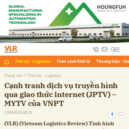
bình luận
Thời sự - Logistics
Toàn cảnh Kinh tế
Thương hiệu - Gi
Trang chủ
Thời sự - Logistics
Cạnh tranh dịch vụ truyền hình
Hủy
G
qua giao thức internet (JPTV) –
MYTV của VNPT
12/06/2015 08:23
(VLR) (Vietnam Logistics Review) Tình hình