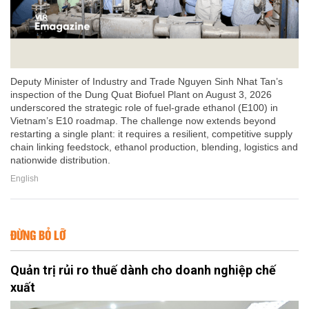
Deputy Minister of Industry and Trade Nguyen Sinh Nhat Tan’s
inspection of the Dung Quat Biofuel Plant on August 3, 2026
underscored the strategic role of fuel-grade ethanol (E100) in
Vietnam’s E10 roadmap. The challenge now extends beyond
restarting a single plant: it requires a resilient, competitive supply
chain linking feedstock, ethanol production, blending, logistics and
nationwide distribution.
English
ĐỪNG BỎ LỠ
Quản trị rủi ro thuế dành cho doanh nghiệp chế
xuất