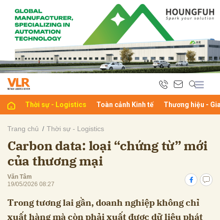
bình luận
Thời sự - Logistics
Toàn cảnh Kinh tế
Thương hiệu - Gi
Trang chủ
Thời sự - Logistics
Carbon data: loại “chứng từ” mới
Hủy
G
của thương mại
Văn Tâm
19/05/2026 08:27
Trong tương lai gần, doanh nghiệp không chỉ
xuất hàng mà còn phải xuất được dữ liệu phát