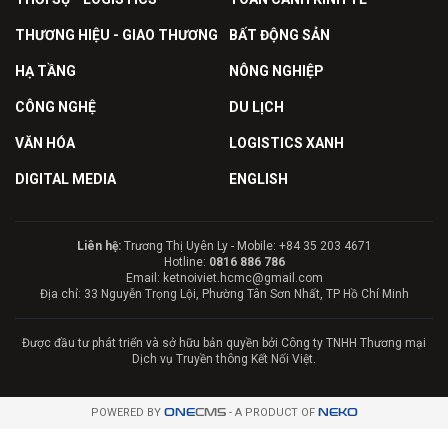
THƯƠNG HIỆU - GIAO THƯƠNG
BẤT ĐỘNG SẢN
HẠ TẦNG
NÔNG NGHIỆP
CÔNG NGHỆ
DU LỊCH
VĂN HÓA
LOGISTICS XANH
DIGITAL MEDIA
ENGLISH
Liên hệ:
Trương Thị Uyên Ly - Mobile: +84 35 203 4671
Hotline:
0816 886 786
Email: ketnoiviet.hcmc@gmail.com
Địa chỉ: 33 Nguyễn Trọng Lội, Phường Tân Sơn Nhất, TP Hồ Chí Minh
Được đầu tư phát triển và sở hữu bản quyền bởi Công ty TNHH Thương mại
Dịch vụ Truyền thông Kết Nối Việt.
POWERED BY
ONE
CMS
- A PRODUCT OF
NEKO