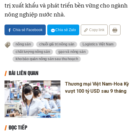
trị xuất khẩu và phát triển bền vững cho ngành
nông nghiệp nước nhà.
Chia sẻ Facebook
Chia sẻ Zalo
Copy link
nông sản
chuỗi giá trị nông sản
Logistics Việt Nam
chất lượng nông sản
gạo và nông sản
kho bảo quản nông sản sau thu hoạch
BÀI LIÊN QUAN
Thương mại Việt Nam-Hoa Kỳ
vượt 100 tỷ USD sau 9 tháng
ĐỌC TIẾP