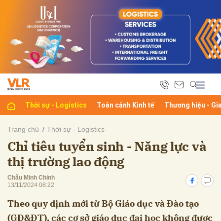
bình luận
Thời sự - Logistics
Toàn cảnh Kinh tế
Thương hiệu - Gi
Trang chủ
Thời sự - Logistics
Chỉ tiêu tuyển sinh - Năng lực và
Hủy
G
thị trường lao động
Châu Minh Chinh
13/11/2024 08:22
Theo quy định mới từ Bộ Giáo dục và Đào tạo
(GD&ĐT), các cơ sở giáo dục đại học không được