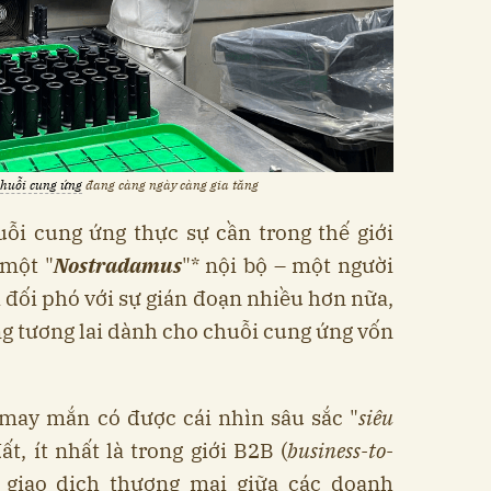
chuỗi cung ứng
đang càng ngày càng gia tăng
ỗi cung ứng thực sự cần trong thế giới
 một "
Nostradamus
"* nội bộ – một người
à đối phó với sự gián đoạn nhiều hơn nữa,
ng tương lai dành cho chuỗi cung ứng vốn
may mắn có được cái nhìn sâu sắc "
siêu
ất, ít nhất là trong giới B2B (
business-to-
c giao dịch thương mại giữa các doanh