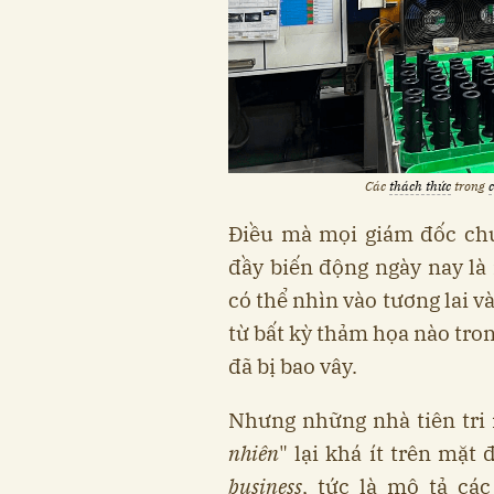
Các
thách thức
trong
Điều mà mọi giám đốc chu
đầy biến động ngày nay là
có thể nhìn vào tương lai v
từ bất kỳ thảm họa nào tro
đã bị bao vây.
Nhưng những nhà tiên tri 
nhiên
" lại khá ít trên mặt đ
business
, tức là mô tả cá