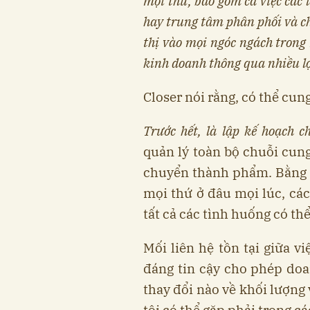
mọi thứ, bao gồm cả việc các
hay trung tâm phân phối và c
thị vào mọi ngóc ngách trong
kinh doanh thông qua nhiều l
Closer nói rằng, có thể cung
Trước hết, là lập kế hoạch c
quản lý toàn bộ chuỗi cung
chuyển thành phẩm. Bằng c
mọi thứ ở đâu mọi lúc, các
tất cả các tình huống có thể
Mối liên hệ tồn tại giữa v
đáng tin cậy cho phép doa
thay đổi nào về khối lượn
tôi có thể gặp phải trong cá