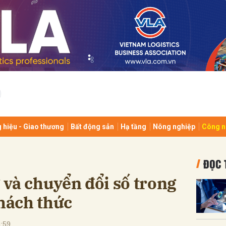
bình luận
 hiệu - Giao thương
Bất động sản
Hạ tầng
Nông nghiệp
Công n
Hủy
G
ĐỌC 
và chuyển đổi số trong
thách thức
:59