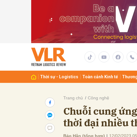
Gửi 
Thời sự - Logistics
Toàn cảnh Kinh tế
Thương
Trang chủ
Công nghệ
Chuỗi cung ứng 
thời đại nhiều 
Bảo Hân (tổng hợp)
|
12/02/2023 05