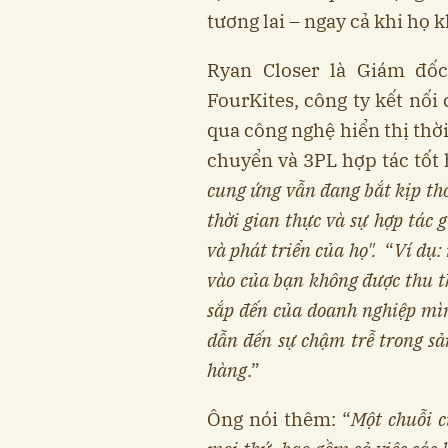
tương lai – ngay cả khi họ 
Ryan Closer là Giám đố
FourKites, công ty kết nố
qua công nghệ hiển thị thờ
chuyển và 3PL hợp tác tốt 
cung ứng vẫn đang bắt kịp thời
thời gian thực và sự hợp tác g
và phát triển của họ".
“
Ví dụ:
vào của bạn không được thu t
sắp đến của doanh nghiệp mìn
dẫn đến sự chậm trễ trong sả
hàng
.”
Ông nói thêm: “
Một chuỗi 