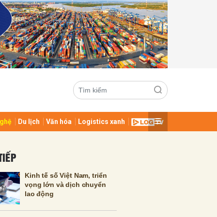
ghệ
Du lịch
Văn hóa
Logistics xanh
ửi
TIẾP
Kinh tế số Việt Nam, triển
vọng lớn và dịch chuyển
lao động