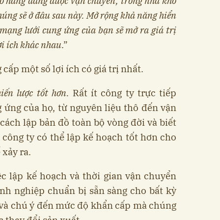
 lô hàng đang được vận chuyển, trong nhà kho
húng sẽ ở đâu sau này. Mở rộng khả năng hiển
 mạng lưới cung ứng của bạn sẽ mở ra giá trị
ợi ích khác nhau
.”
 cấp một số lợi ích có giá trị nhất.
hiến lược tốt hơn.
Rất ít công ty trực tiếp
 ứng của họ, từ nguyên liệu thô đến vận
ách lập bản đồ toàn bộ vòng đời và biết
 công ty có thể lập kế hoạch tốt hơn cho
 xảy ra.
iệc lập kế hoạch và thời gian vận chuyển
nh nghiệp chuẩn bị sẵn sàng cho bất kỳ
g và chú ý đến mức độ khẩn cấp mà chúng
c thay đổi sản xuất.