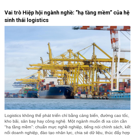
Vai trò Hiệp hội ngành nghề: “hạ tầng mềm” của hệ
sinh thái logistics
Logistics không thể phát triển chỉ bằng cảng biển, đường cao tốc,
kho bãi, sân bay hay công nghệ. Một ngành muốn đi xa còn cần
“hạ tầng mềm”: chuẩn mực nghề nghiệp, tiếng nói chính sách, kết
nối doanh nghiệp, đào tạo nhân lực, chia sẻ dữ liệu, thúc đẩy hợp