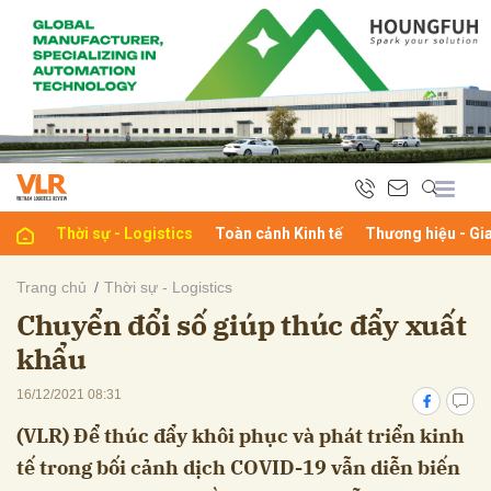
bình luận
Thời sự - Logistics
Toàn cảnh Kinh tế
Thương hiệu - Gi
Trang chủ
Thời sự - Logistics
Chuyển đổi số giúp thúc đẩy xuất
Hủy
G
khẩu
16/12/2021 08:31
(VLR) Để thúc đẩy khôi phục và phát triển kinh
tế trong bối cảnh dịch COVID-19 vẫn diễn biến