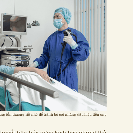
ững tổn thương rất nhỏ để tránh bỏ sót những dấu hiệu tiền ung
huyết tiêu hóa nguy kịch hay những thủ