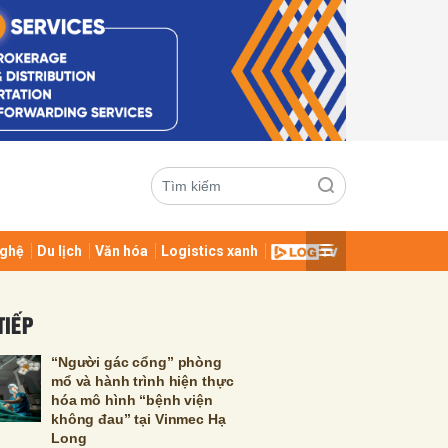
ghệ
Du lịch
Văn hóa
Logistics xanh
ửi
TIẾP
“Người gác cổng” phòng
mổ và hành trình hiện thực
hóa mô hình “bệnh viện
không đau” tại Vinmec Hạ
Long