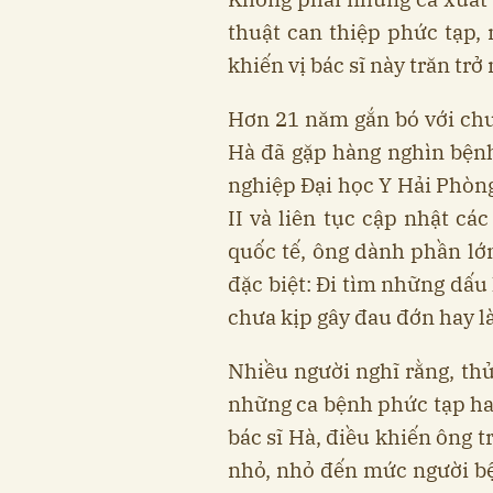
thuật can thiệp phức tạp,
khiến vị bác sĩ này trăn trở 
Hơn 21 năm gắn bó với chuy
Hà đã gặp hàng nghìn bện
nghiệp Đại học Y Hải Phòn
II và liên tục cập nhật các
quốc tế, ông dành phần lớ
đặc biệt: Đi tìm những dấu
chưa kịp gây đau đớn hay l
Nhiều người nghĩ rằng, thử 
những ca bệnh phức tạp ha
bác sĩ Hà, điều khiến ông t
nhỏ, nhỏ đến mức người b