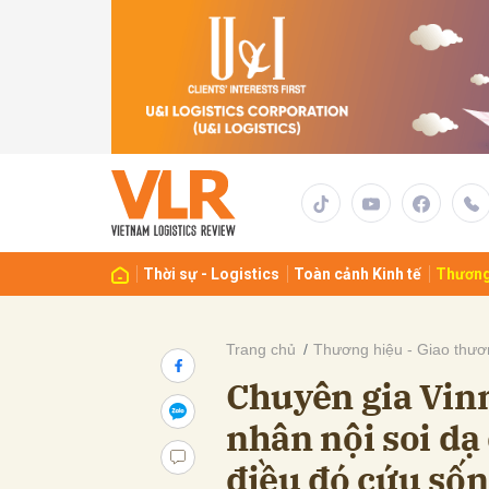
Gửi 
Thời sự - Logistics
Toàn cảnh Kinh tế
Thương
Trang chủ
Thương hiệu - Giao thươ
Chuyên gia Vin
nhân nội soi dạ
điều đó cứu sốn