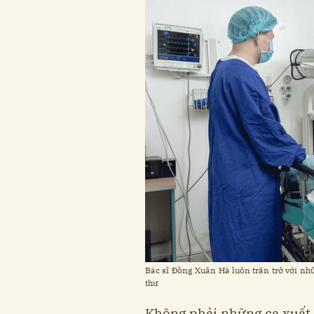
Bác sĩ Đồng Xuân Hà luôn trăn trở với nh
thư
Không phải những ca xuất 