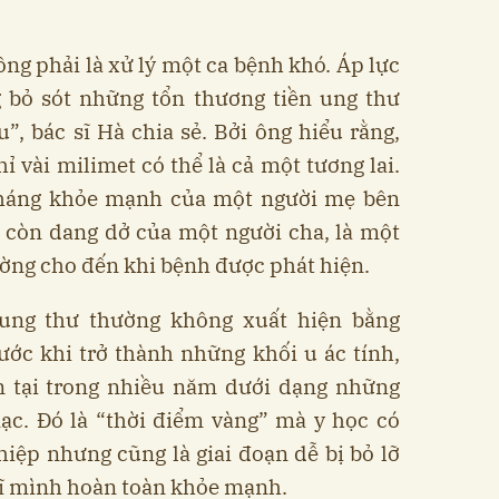
ông phải là xử lý một ca bệnh khó. Áp lực
g bỏ sót những tổn thương tiền ung thư
”, bác sĩ Hà chia sẻ. Bởi ông hiểu rằng,
ỉ vài milimet có thể là cả một tương lai.
tháng khỏe mạnh của một người mẹ bên
 còn dang dở của một người cha, là một
ờng cho đến khi bệnh được phát hiện.
 ung thư thường không xuất hiện bằng
ước khi trở thành những khối u ác tính,
 tại trong nhiều năm dưới dạng những
c. Đó là “thời điểm vàng” mà y học có
hiệp nhưng cũng là giai đoạn dễ bị bỏ lỡ
hĩ mình hoàn toàn khỏe mạnh.