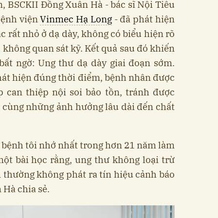
, BSCKII Đồng Xuân Hà - bác sĩ Nội Tiêu
Bệnh viện
Vinmec Hạ Long
- đã phát hiện
 rất nhỏ ở dạ dày, không có biểu hiện rõ
u không quan sát kỹ. Kết quả sau đó khiến
bất ngờ: Ung thư dạ dày giai đoạn sớm.
át hiện đúng thời điểm, bệnh nhân được
 can thiệp nội soi bảo tồn, tránh được
y cùng những ảnh hưởng lâu dài đến chất
 bệnh tôi nhớ nhất trong hơn 21 năm làm
ột bài học rằng, ung thư không loại trừ
ớm thường không phát ra tín hiệu cảnh báo
 Hà chia sẻ.