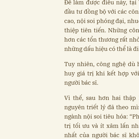
Để làm được điều này, 
đầu tư đồng bộ với các côn
cao, nội soi phóng đại, nh
thiệp tiên tiến. Những cô
hơn các tổn thương rất nhỏ 
những dấu hiệu có thể là đ
Tuy nhiên, công nghệ dù 
huy giá trị khi kết hợp v
người bác sĩ.
Vì thế, sau hơn hai thập
nguyên triết lý đã theo 
ngành nội soi tiêu hóa: “P
trị tối ưu và ít xâm lấn n
nhất của người bác sĩ kh