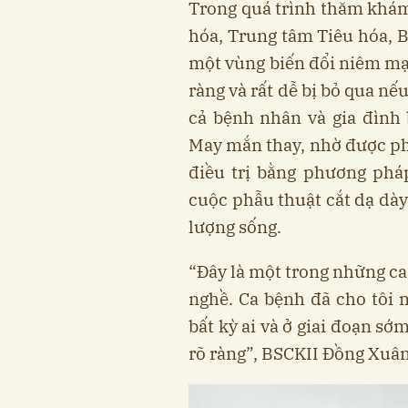
Trong quá trình thăm khám
hóa, Trung tâm Tiêu hóa, 
một vùng biến đổi niêm mạc
ràng và rất dễ bị bỏ qua nế
cả bệnh nhân và gia đình 
May mắn thay, nhờ được ph
điều trị bằng phương pháp
cuộc phẫu thuật cắt dạ dà
lượng sống.
“Đây là một trong những ca
nghề. Ca bệnh đã cho tôi m
bất kỳ ai và ở giai đoạn s
rõ ràng”, BSCKII Đồng Xuân