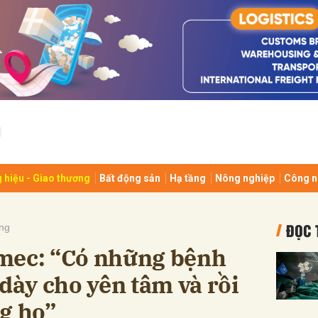
bình luận
 hiệu - Giao thương
Bất động sản
Hạ tầng
Nông nghiệp
Công n
Hủy
G
ĐỌC 
ng
mec: “Có những bệnh
 dày cho yên tâm và rồi
g họ”