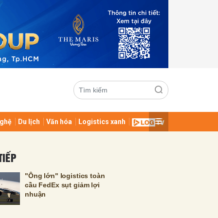
ghệ
Du lịch
Văn hóa
Logistics xanh
ửi
TIẾP
"Ông lớn" logistics toàn
cầu FedEx sụt giảm lợi
nhuận