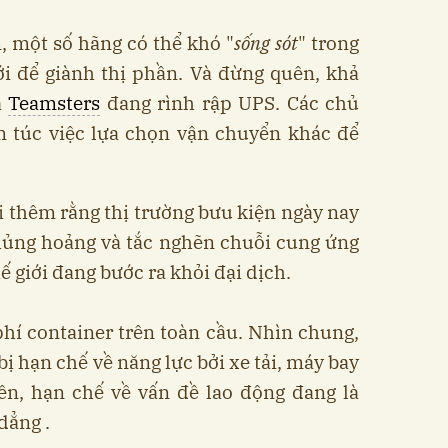
 một số hãng có thể khó "
sống sót
" trong
ới để giành thị phần. Và đừng quên, khả
a
Teamsters
đang rình rập UPS. Các chủ
 túc việc lựa chọn vận chuyển khác để
i thêm rằng thị trường bưu kiện ngày nay
hủng hoảng và tắc nghẽn chuỗi cung ứng
ế giới đang bước ra khỏi đại dịch.
hí container trên toàn cầu. Nhìn chung,
ị hạn chế về năng lực bởi xe tải, máy bay
iên, hạn chế về vấn đề lao động đang là
dẳng .