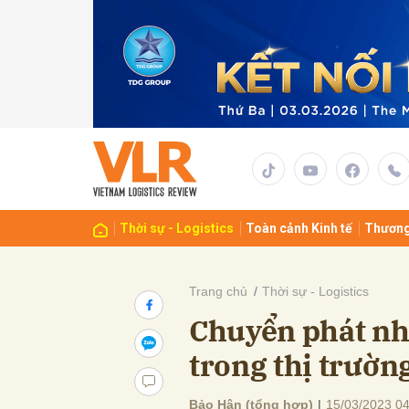
Gửi 
Thời sự - Logistics
Toàn cảnh Kinh tế
Thương
Trang chủ
Thời sự - Logistics
Chuyển phát nh
trong thị trườn
Bảo Hân (tổng hợp)
|
15/03/2023 04