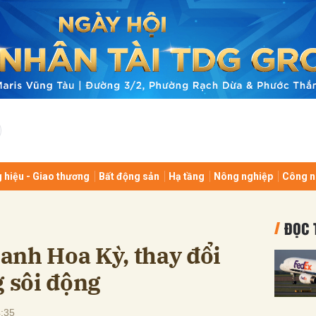
bình luận
 hiệu - Giao thương
Bất động sản
Hạ tầng
Nông nghiệp
Công n
Hủy
G
ĐỌC 
anh Hoa Kỳ, thay đổi
g sôi động
:35