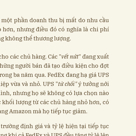
p một phần doanh thu bị mất do nhu cầu
p hơn, nhưng điều đó có nghĩa là chi phí
ng không thể thương lượng.
cho các chủ hàng. Các "
vết nứt
" đang xuất
những người bán đã tạo điều kiện cho đợt
 trong ba năm qua. FedEx đang hạ giá UPS
iệp vừa và nhỏ. UPS "
từ chối"
ý tưởng nới
mình, nhưng họ sẽ không có lựa chọn nào
khối lượng từ các chủ hàng nhỏ hơn, có
 hàng Amazon mà họ tiếp tục giảm.
trường định giá và tỷ lệ hiện tại tiếp tục
àng khi cả FedEx và UPS đều tăng tỷ lệ lên