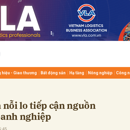
bình luận
 hiệu - Giao thương
Bất động sản
Hạ tầng
Nông nghiệp
Công n
Hủy
G
 nỗi lo tiếp cận nguồn
oanh nghiệp
5:45