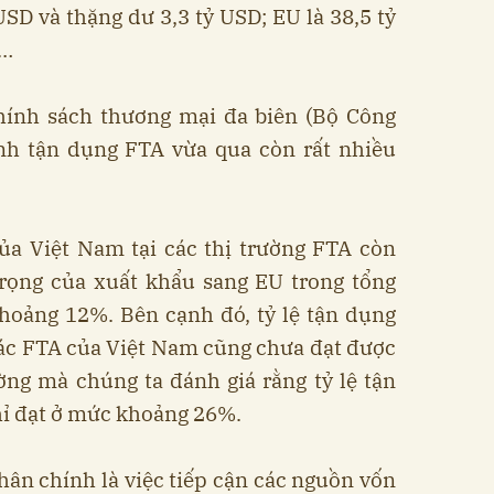
SD và thặng dư 3,3 tỷ USD; EU là 38,5 tỷ
D…
hính sách thương mại đa biên (Bộ Công
ình tận dụng FTA vừa qua còn rất nhiều
của Việt Nam tại các thị trường FTA còn
trọng của xuất khẩu sang EU trong tổng
hoảng 12%. Bên cạnh đó, tỷ lệ tận dụng
 tác FTA của Việt Nam cũng chưa đạt được
ờng mà chúng ta đánh giá rằng tỷ lệ tận
hỉ đạt ở mức khoảng 26%.
ân chính là việc tiếp cận các nguồn vốn