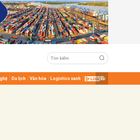
ghệ
Du lịch
Văn hóa
Logistics xanh
ửi