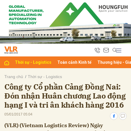
bình luận
Thời sự - Logistics
Toàn cảnh Kinh tế
Thương hiệu - Gi
Trang chủ
Thời sự - Logistics
Công ty Cổ phần Cảng Đồng Nai:
Hủy
G
Đón nhận Huân chương Lao động
hạng I và tri ân khách hàng 2016
05/01/2017 05:04
(VLR) (Vietnam Logistics Review) Ngày