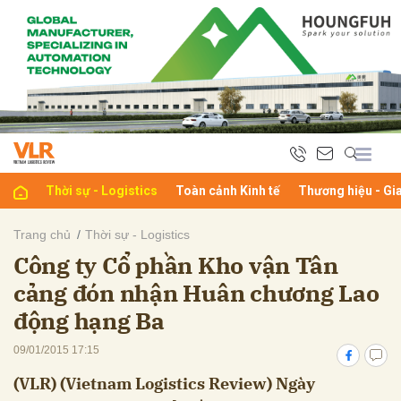
bình luận
Thời sự - Logistics
Toàn cảnh Kinh tế
Thương hiệu - Gi
Trang chủ
Thời sự - Logistics
Công ty Cổ phần Kho vận Tân
Hủy
G
cảng đón nhận Huân chương Lao
động hạng Ba
09/01/2015 17:15
(VLR) (Vietnam Logistics Review) Ngày