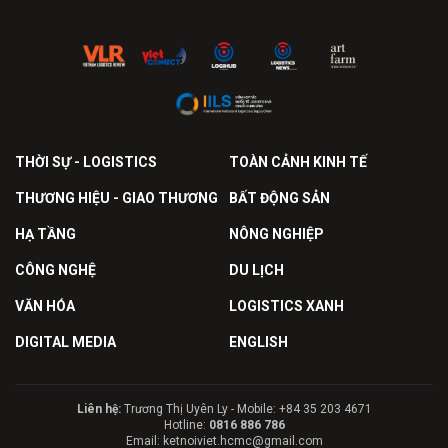
THỜI SỰ - LOGISTICS
TOÀN CẢNH KINH TẾ
THƯƠNG HIỆU - GIAO THƯƠNG
BẤT ĐỘNG SẢN
HẠ TẦNG
NÔNG NGHIỆP
CÔNG NGHỆ
DU LỊCH
VĂN HÓA
LOGISTICS XANH
DIGITAL MEDIA
ENGLISH
Liên hệ:
Trương Thị Uyên Ly - Mobile: +84 35 203 4671
Hotline:
0816 886 786
Email: ketnoiviet.hcmc@gmail.com