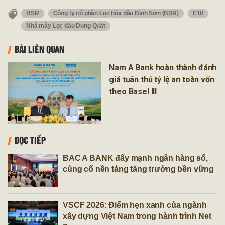
BSR
Công ty cổ phần Lọc hóa dầu Bình Sơn (BSR)
E10
Nhà máy Lọc dầu Dung Quất
BÀI LIÊN QUAN
Nam A Bank hoàn thành đánh
giá tuân thủ tỷ lệ an toàn vốn
theo Basel III
ĐỌC TIẾP
BAC A BANK đẩy mạnh ngân hàng số,
củng cố nền tảng tăng trưởng bền vững
VSCF 2026: Điểm hẹn xanh của ngành
xây dựng Việt Nam trong hành trình Net