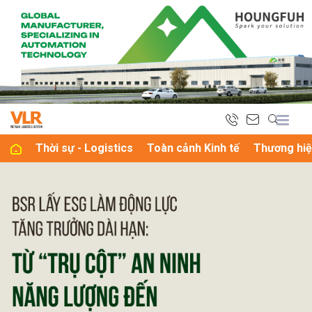
bình luận
Thời sự - Logistics
Toàn cảnh Kinh tế
Thương hiệ
Hủy
G