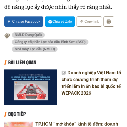
để năng lực ấy được nhìn thấy rõ ràng nhất.
Chia sẻ Facebook
Chia sẻ Zalo
Copy link
NMLD Dung Quất
Công ty cổ phần Lọc hóa dầu Bình Sơn (BSR)
Nhà máy Lọc dầu (NMLD)
BÀI LIÊN QUAN
Doanh nghiệp Việt Nam tổ
chức chương trình tham dự
triển lãm in ấn bao bì quốc tế
WEPACK 2026
ĐỌC TIẾP
TP.HCM “mở khóa” kinh tế đêm: doanh