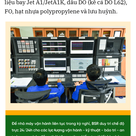
liệu bay Jet A1/JetA1K, dầu DO (kể cả DO L62),
FO, hạt nhựa polypropylene và lưu huỳnh.