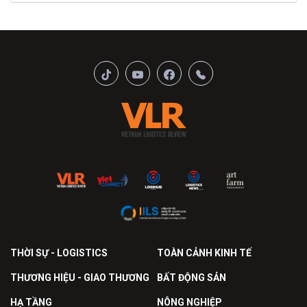
THỜI SỰ - LOGISTICS
TOÀN CẢNH KINH TẾ
THƯƠNG HIỆU - GIAO THƯƠNG
BẤT ĐỘNG SẢN
HẠ TẦNG
NÔNG NGHIỆP