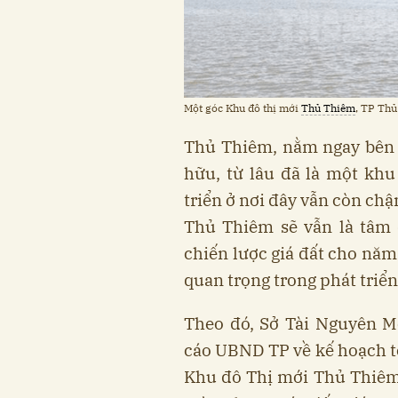
Một góc Khu đô thị mới
Thủ Thiêm
, TP Thủ
Thủ Thiêm, nằm ngay bên 
hữu, từ lâu đã là một khu
triển ở nơi đây vẫn còn chậ
Thủ Thiêm sẽ vẫn là tâm 
chiến lược giá đất cho năm
quan trọng trong phát triể
Theo đó, Sở Tài Nguyên M
cáo UBND TP về kế hoạch tổ
Khu đô Thị mới Thủ Thiêm.