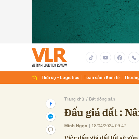
Gửi 
Thời sự - Logistics
Toàn cảnh Kinh tế
Thương
Trang chủ
Bất động sản
Đấu giá đất : Nâ
Minh Ngọc
|
18/04/2024 09:47
Việc đấu giá đất tốt sẽ gó