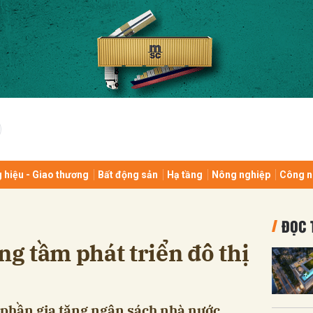
bình luận
 hiệu - Giao thương
Bất động sản
Hạ tầng
Nông nghiệp
Công n
Hủy
G
ĐỌC 
ng tầm phát triển đô thị
p phần gia tăng ngân sách nhà nước,