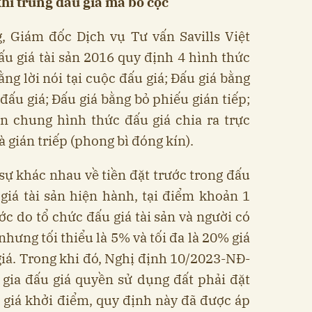
khi trúng đấu giá mà bỏ cọc
, Giám đốc Dịch vụ Tư vấn Savills Việt
u giá tài sản 2016 quy định 4 hình thức
ằng lời nói tại cuộc đấu giá; Đấu giá bằng
 đấu giá; Đấu giá bằng bỏ phiếu gián tiếp;
ìn chung hình thức đấu giá chia ra trực
và gián triếp (phong bì đóng kín).
sự khác nhau về tiền đặt trước trong đấu
 giá tài sản hiện hành, tại điểm khoản 1
ớc do tổ chức đấu giá tài sản và người có
nhưng tối thiểu là 5% và tối đa là 20% giá
giá. Trong khi đó, Nghị định 10/2023-NĐ-
gia đấu giá quyền sử dụng đất phải đặt
 giá khởi điểm, quy định này đã được áp