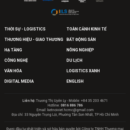
Liên hệ:
Trương Thị Uyên Ly - Mobile: +84 35 203 4671
Hotline:
0816 886 786
Email: ketnoiviet.hcmc@gmail.com
Địa chỉ: 33 Nguyễn Trọng Lội, Phường Tân Sơn Nhất, TP Hồ Chí Minh
Được đầu tư phát triển và sở hữu bản quyền bởi Công ty TNHH Thương mại
Dịch vụ Truyền thông Kết Nối Việt.
POWERED BY
ONE
CMS
- A PRODUCT OF
NEKO