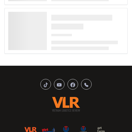
THỜI SỰ - LOGISTICS
TOÀN CẢNH KINH TẾ
THƯƠNG HIỆU - GIAO THƯƠNG
BẤT ĐỘNG SẢN
HẠ TẦNG
NÔNG NGHIỆP
CÔNG NGHỆ
DU LỊCH
VĂN HÓA
LOGISTICS XANH
DIGITAL MEDIA
ENGLISH