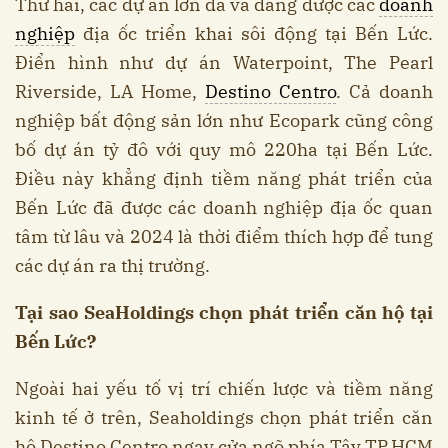
Thứ hai, các dự án lớn đã và đang được các
doanh
nghiệp
địa ốc triển khai sôi động tại Bến Lức.
Điển hình như dự án Waterpoint, The Pearl
Riverside, LA Home,
Destino Centro
. Cả doanh
nghiệp bất động sản lớn như Ecopark cũng công
bố dự án tỷ đô với quy mô 220ha tại Bến Lức.
Điều này khẳng định tiềm năng phát triển của
Bến Lức đã được các doanh nghiệp địa ốc quan
tâm từ lâu và 2024 là thời điểm thích hợp để tung
các dự án ra thị trường.
Tại sao SeaHoldings chọn phát triển căn hộ tại
Bến Lức?
Ngoài hai yếu tố vị trí chiến lược và tiềm năng
kinh tế ở trên, Seaholdings chọn phát triển căn
hộ Destino Centro ngay cửa ngõ phía Tây TP.HCM