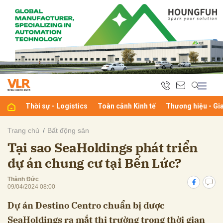
bình luận
Thời sự - Logistics
Toàn cảnh Kinh tế
Thương hiệu - Gi
Trang chủ
Bất động sản
Tại sao SeaHoldings phát triển
Hủy
G
dự án chung cư tại Bến Lức?
Thành Đức
09/04/2024 08:00
Dự án Destino Centro chuẩn bị được
SeaHoldings ra mắt thị trường trong thời gian