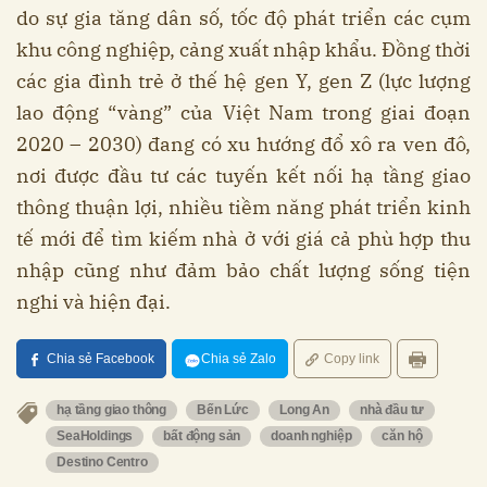
do sự gia tăng dân số, tốc độ phát triển các cụm
khu công nghiệp, cảng xuất nhập khẩu. Đồng thời
các gia đình trẻ ở thế hệ gen Y, gen Z (lực lượng
lao động “vàng” của Việt Nam trong giai đoạn
2020 – 2030) đang có xu hướng đổ xô ra ven đô,
nơi được đầu tư các tuyến kết nối hạ tầng giao
thông thuận lợi, nhiều tiềm năng phát triển kinh
tế mới để tìm kiếm nhà ở với giá cả phù hợp thu
nhập cũng như đảm bảo chất lượng sống tiện
nghi và hiện đại.
Chia sẻ Facebook
Chia sẻ Zalo
Copy link
hạ tầng giao thông
Bến Lức
Long An
nhà đầu tư
SeaHoldings
bất động sản
doanh nghiệp
căn hộ
Destino Centro