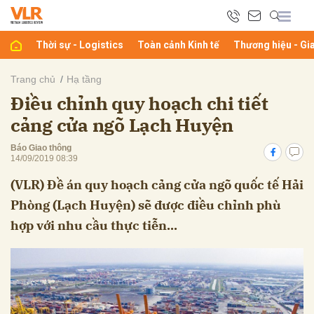
Thời sự - Logistics
Toàn cảnh Kinh tế
Thương hiệu - Gi
bình luận
Trang chủ
Hạ tầng
Điều chỉnh quy hoạch chi tiết
cảng cửa ngõ Lạch Huyện
Báo Giao thông
14/09/2019 08:39
(VLR) Đề án quy hoạch cảng cửa ngõ quốc tế Hải
Phòng (Lạch Huyện) sẽ được điều chỉnh phù
Hủy
G
hợp với nhu cầu thực tiễn...