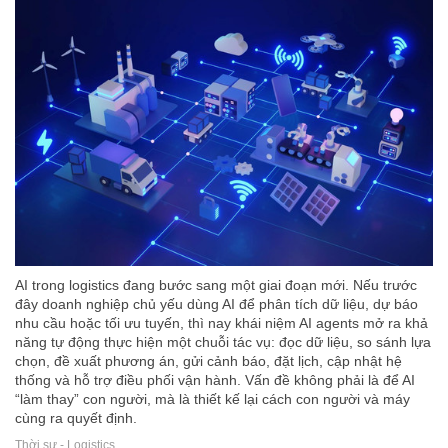
AI trong logistics đang bước sang một giai đoạn mới. Nếu trước
đây doanh nghiệp chủ yếu dùng AI để phân tích dữ liệu, dự báo
nhu cầu hoặc tối ưu tuyến, thì nay khái niệm AI agents mở ra khả
năng tự động thực hiện một chuỗi tác vụ: đọc dữ liệu, so sánh lựa
chọn, đề xuất phương án, gửi cảnh báo, đặt lịch, cập nhật hệ
thống và hỗ trợ điều phối vận hành. Vấn đề không phải là để AI
“làm thay” con người, mà là thiết kế lại cách con người và máy
cùng ra quyết định.
Thời sự - Logistics