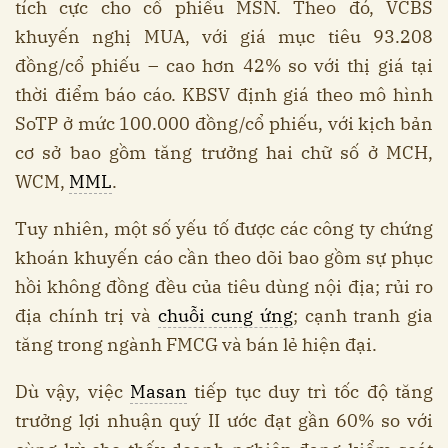
tích cực cho cổ phiếu MSN. Theo đó, VCBS
khuyến nghị MUA, với giá mục tiêu 93.208
đồng/cổ phiếu – cao hơn 42% so với thị giá tại
thời điểm báo cáo. KBSV định giá theo mô hình
SoTP ở mức 100.000 đồng/cổ phiếu, với kịch bản
cơ sở bao gồm tăng trưởng hai chữ số ở MCH,
WCM,
MML
.
Tuy nhiên, một số yếu tố được các công ty chứng
khoán khuyến cáo cần theo dõi bao gồm sự phục
hồi không đồng đều của tiêu dùng nội địa; rủi ro
địa chính trị và
chuỗi cung ứng
; cạnh tranh gia
tăng trong ngành FMCG và bán lẻ hiện đại.
Dù vậy, việc
Masan
tiếp tục duy trì tốc độ tăng
trưởng lợi nhuận quý II ước đạt gần 60% so với