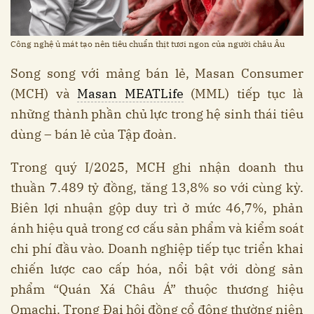
Công nghệ ủ mát tạo nên tiêu chuẩn thịt tươi ngon của người châu Âu
Song song với mảng bán lẻ, Masan Consumer
(MCH) và
Masan MEATLife
(MML) tiếp tục là
những thành phần chủ lực trong hệ sinh thái tiêu
dùng – bán lẻ của Tập đoàn.
Trong quý I/2025, MCH ghi nhận doanh thu
thuần 7.489 tỷ đồng, tăng 13,8% so với cùng kỳ.
Biên lợi nhuận gộp duy trì ở mức 46,7%, phản
ánh hiệu quả trong cơ cấu sản phẩm và kiểm soát
chi phí đầu vào. Doanh nghiệp tiếp tục triển khai
chiến lược cao cấp hóa, nổi bật với dòng sản
phẩm “Quán Xá Châu Á” thuộc thương hiệu
Omachi. Trong Đại hội đồng cổ đông thường niên