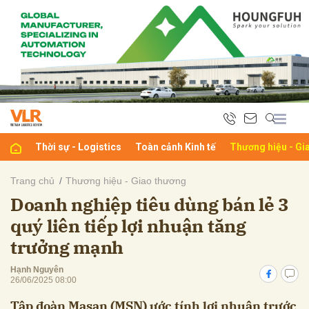
bình luận
Thời sự - Logistics
Toàn cảnh Kinh tế
Thương hiệu - Gi
Trang chủ
Thương hiệu - Giao thương
Doanh nghiệp tiêu dùng bán lẻ 3
Hủy
G
quý liên tiếp lợi nhuận tăng
trưởng mạnh
Hạnh Nguyên
26/06/2025 08:00
Tập đoàn Masan (MSN) ước tính lợi nhuận trước