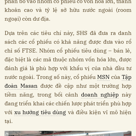
phân bổ vào nhóm cổ phiếu có vốn hóa lớn, thanh
khoản cao và tỷ lệ sở hữu nước ngoài (room
ngoại) còn dư địa.
Dựa trên các tiêu chí này, SHS đã đưa ra danh
sách các cổ phiếu có khả năng được đưa vào rổ
chỉ số FTSE. Nhóm cổ phiếu tiêu dùng – bán lẻ,
đặc biệt là các mã thuộc nhóm vốn hóa lớn, được
đánh giá là phù hợp với khẩu vị của nhà đầu tư
nước ngoài. Trong số này, cổ phiếu
MSN
của
Tập
đoàn Masan
được đề cập như một trường hợp
tiềm năng, trong bối cảnh
doanh nghiệp
này
đang triển khai các chiến lược phát triển phù hợp
với
xu hướng tiêu dùng
và điều kiện vĩ mô hiện
tại.