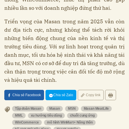
nhiều lần so với doanh nghiệp đứng thứ hai.
Triển vọng của Masan trong năm 2025 vẫn còn
dư địa tích cực, nhưng không thể tách rời khỏi
những biến động chung của nền kinh tế và thị
trường tiêu dùng. Với sự linh hoạt trong quản trị
danh mục, tối ưu hóa hệ sinh thái và khả năng tái
đầu tư, MSN có cơ sở để duy trì đà tăng trưởng, dù
cần thận trọng trong việc cân đối tốc độ mở rộng
và hiệu quả tài chính.
Chia sẻ Facebook
Chia sẻ Zalo
Copy link
Tập đoàn Masan
Masan
MSN
Masan MeatLife
MML
xu hướng tiêu dùng
chuỗi cung ứng
WinCommerce
mô hình WinMart+ Nông thôn