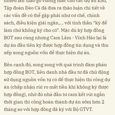
nhiều lần tháo gỡ vướng mắc cho các dự án khó,
Tập đoàn Đèo Cả đã đưa ra thảo luận chi tiết về
các vấn đề có thể gặp phải như cơ chế, chính
sách, điều kiện giải ngân,… với tinh thần “ký để
làm chứ không ký cho có”. Mặc dù ký hợp đồng
BOT sau cùng nhưng Cam Lâm - Vĩnh Hảo lại là
dự án đầu tiên ký được hợp đồng tín dụng và thu
xếp xong nguồn vốn để thực hiện dự án.
Bên cạnh đó, song song với quá trình đàm phán
hợp đồng BOT, liên danh nhà đầu tư đã chủ động
sử dụng nguồn vốn tự có để thực hiện thi công dự
án (chấp nhận rủi ro mất tiền khi không ký được
hợp đồng), nhờ đó nhà đầu tư cam kết rút ngắn
thời gian thi công hoàn thành dự án sớm hơn 2
tháng so với hợp đồng đã ký với Bộ GTVT.