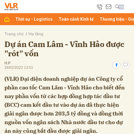
Thời sự - Logistics
Toàn cảnh Kinh tế
Thương hiệu - Gi
bình luận
Trang chủ
Hạ tầng
Dự án Cam Lâm - Vĩnh Hảo được
"rót" vốn
H.P
28/02/2022 13:51
(VLR) Đại diện doanh nghiệp dự án Công ty cổ
phần cao tốc Cam Lâm - Vĩnh Hảo cho biết đến
Hủy
G
nay phần vốn từ các hợp đồng hợp tác đầu tư
(BCC) cam kết đầu tư vào dự án đã thực hiện
giải ngân được hơn 203,5 tỷ đồng và đồng thời
nguồn vốn ngân sách Nhà nước đầu tư cho dự
án này cũng bắt đầu được giải ngân.