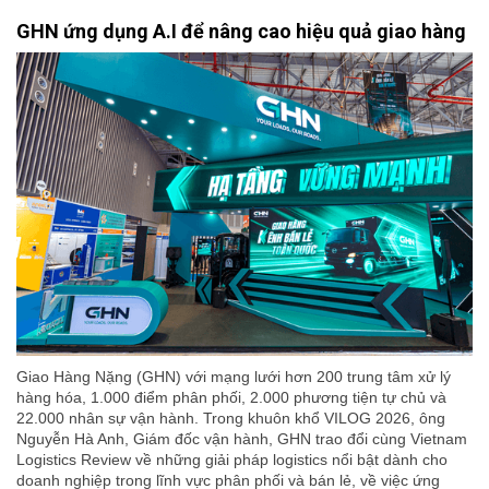
GHN ứng dụng A.I để nâng cao hiệu quả giao hàng
Giao Hàng Nặng (GHN) với mạng lưới hơn 200 trung tâm xử lý
hàng hóa, 1.000 điểm phân phối, 2.000 phương tiện tự chủ và
22.000 nhân sự vận hành. Trong khuôn khổ VILOG 2026, ông
Nguyễn Hà Anh, Giám đốc vận hành, GHN trao đổi cùng Vietnam
Logistics Review về những giải pháp logistics nổi bật dành cho
doanh nghiệp trong lĩnh vực phân phối và bán lẻ, về việc ứng