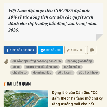
Việt Nam đặt mục tiêu GDP 2026 đạt mức
10% sẽ tác động tích cực đến các quyết sách
dành cho thị trường bất động sản trong năm
2026.
Chia sẻ Facebook
Chia sẻ Zalo
Copy link
dự báo thị trường bất động sản 2026
hạ tầng giao thông
đô thị
thi trường bất động sản
dự án nhà ở
chủ đầu tư
doanh nghiệp
đô thị xanh
đô thị tích hợp
BÀI LIÊN QUAN
Động thổ cầu Cần Giờ: “Cú
đấm thép” hạ tầng mở chu kỳ
tăng trưởng mới cho bất