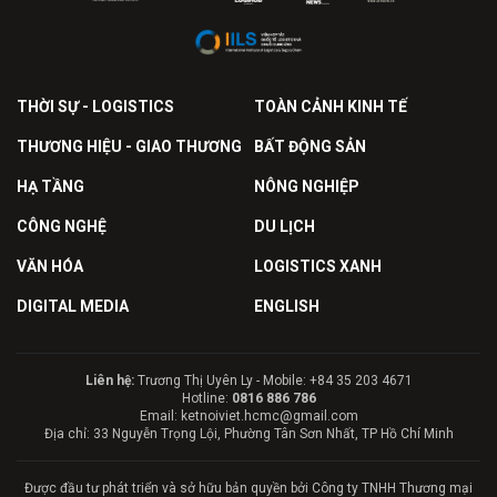
THỜI SỰ - LOGISTICS
TOÀN CẢNH KINH TẾ
THƯƠNG HIỆU - GIAO THƯƠNG
BẤT ĐỘNG SẢN
HẠ TẦNG
NÔNG NGHIỆP
CÔNG NGHỆ
DU LỊCH
VĂN HÓA
LOGISTICS XANH
DIGITAL MEDIA
ENGLISH
Liên hệ:
Trương Thị Uyên Ly - Mobile: +84 35 203 4671
Hotline:
0816 886 786
Email: ketnoiviet.hcmc@gmail.com
Địa chỉ: 33 Nguyễn Trọng Lội, Phường Tân Sơn Nhất, TP Hồ Chí Minh
Được đầu tư phát triển và sở hữu bản quyền bởi Công ty TNHH Thương mại