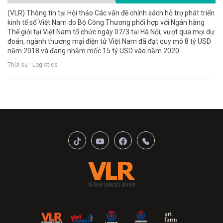
(VLR) Thông tin tại Hội thảo Các vấn đề chính sách hỗ trợ phát triển
kinh tế số Việt Nam do Bộ Công Thương phối hợp với Ngân hàng
Thế giới tại Việt Nam tổ chức ngày 07/3 tại Hà Nội, vượt qua mọi dự
đoán, ngành thương mại điện tử Việt Nam đã đạt quy mô 8 tỷ USD
năm 2018 và đang nhắm mốc 15 tỷ USD vào năm 2020.
Thời sự - Logistics