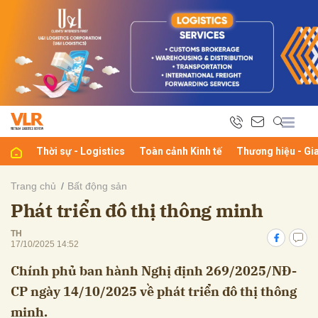
bình luận
Thời sự - Logistics
Toàn cảnh Kinh tế
Thương hiệu - Gi
Trang chủ
Bất động sản
Phát triển đô thị thông minh
Hủy
G
TH
17/10/2025 14:52
Chính phủ ban hành Nghị định 269/2025/NĐ-
CP ngày 14/10/2025 về phát triển đô thị thông
minh.