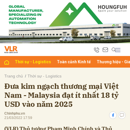
bình luận
Thời sự - Logistics
Toàn cảnh Kinh tế
Thương hiệu - Gi
Trang chủ
Thời sự - Logistics
Đưa kim ngạch thương mại Việt
Hủy
G
Nam - Malaysia đạt ít nhất 18 tỷ
USD vào năm 2025
Chinhphu.vn
21/03/2022 17:59
(VLR) Thủ tướng Phạm Minh Chính và Thủ