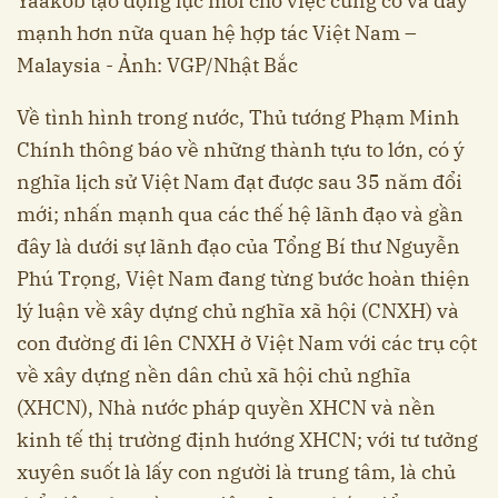
Yaakob tạo động lực mới cho việc củng cố và đẩy
mạnh hơn nữa quan hệ hợp tác Việt Nam –
Malaysia - Ảnh: VGP/Nhật Bắc
Về tình hình trong nước, Thủ tướng Phạm Minh
Chính thông báo về những thành tựu to lớn, có ý
nghĩa lịch sử Việt Nam đạt được sau 35 năm đổi
mới; nhấn mạnh qua các thế hệ lãnh đạo và gần
đây là dưới sự lãnh đạo của Tổng Bí thư Nguyễn
Phú Trọng, Việt Nam đang từng bước hoàn thiện
lý luận về xây dựng chủ nghĩa xã hội (CNXH) và
con đường đi lên CNXH ở Việt Nam với các trụ cột
về xây dựng nền dân chủ xã hội chủ nghĩa
(XHCN), Nhà nước pháp quyền XHCN và nền
kinh tế thị trường định hướng XHCN; với tư tưởng
xuyên suốt là lấy con người là trung tâm, là chủ