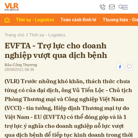
Thời sự - Logistics
Toàn cảnh Kinh tế
Thương hiệu - Gi
bình luận
Trang chủ
Thời sự - Logistics
EVFTA - Trợ lực cho doanh
nghiệp vượt qua dịch bệnh
Báo Công Thương
28/08/2021 08:36
(VLR) Trước những khó khăn, thách thức chưa
từng có của đại dịch, ông Vũ Tiến Lộc - Chủ tịch
Hủy
G
Phòng Thương mại và Công nghiệp Việt Nam
(VCCI) - tin tưởng, Hiệp định Thương mại tự do
Việt Nam - EU (EVFTA) có thể đóng góp và là 1
trợ lực ý nghĩa cho doanh nghiệp nỗ lực vượt
qua dịch bệnh để tiếp tục kinh doanh trong thời