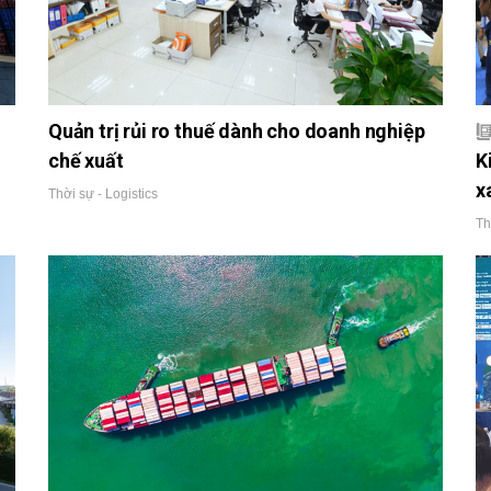
Quản trị rủi ro thuế dành cho doanh nghiệp
chế xuất
K
x
Thời sự - Logistics
Th