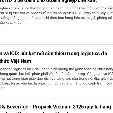
 rủi ro thuế dành cho doanh nghiệp chế xuất
ghiệp chế xuất có thể thông quan hàng nghìn tờ khai mỗi năm mà vẫ
ủi ro bị truy thu và phạt thuế lên tới hàng triệu USD. Nghịch lý này xuấ
c luồng thông quan hải quan chỉ đảm bảo hàng hóa được giải phóng tại
hập xuất khẩu.
 và ICD: nút kết nối còn thiếu trong logistics đa
thức Việt Nam
ệ thống logistics hiện đại, cảng biển không thể gánh toàn bộ chức năn
hông quan, lưu bãi, phân phối và kết nối hậu phương. Cảng cạn và IC
ững nút trung gian giúp đưa dịch vụ cảng vào sâu trong nội địa, giảm á
g biển, tối ưu vận tải đa phương thức và nâng năng lực cạnh tranh của
ứng.
d & Beverage - Propack Vietnam 2026 quy tụ hàng