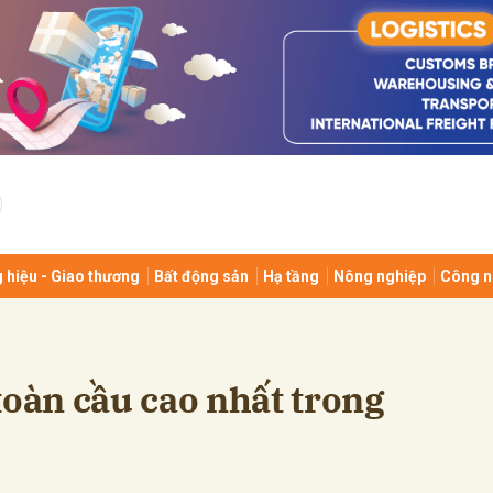
bình luận
 hiệu - Giao thương
Bất động sản
Hạ tầng
Nông nghiệp
Công n
Hủy
G
toàn cầu cao nhất trong