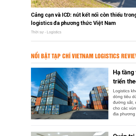
Cảng cạn và ICD: nút kết nối còn thiếu tron
logistics đa phương thức Việt Nam
Thời sự - Logistics
NỔI BẬT TẠP CHÍ VIETNAM LOGISTICS REVI
Hạ tầng 
triển th
Logistics k
dòng tiêu d
đường sắt, đ
cho các vùn
địa phương t