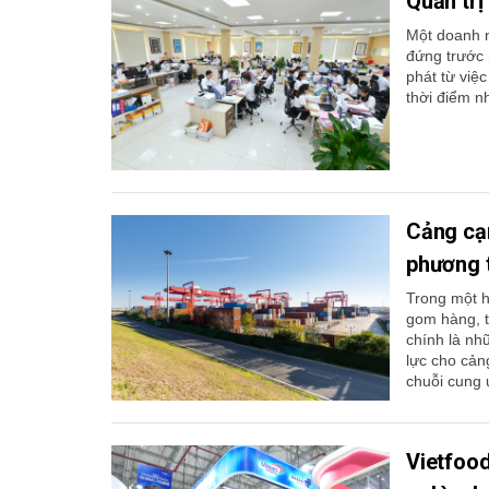
Quản trị
Một doanh n
đứng trước r
phát từ việ
thời điểm n
Cảng cạn
phương 
Trong một h
gom hàng, t
chính là nh
lực cho cản
chuỗi cung 
Vietfoo