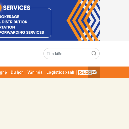
ghệ
Du lịch
Văn hóa
Logistics xanh
ửi