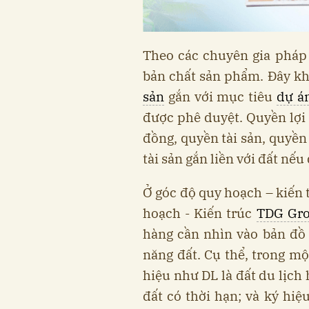
Theo các chuyên gia pháp l
bản chất sản phẩm. Đây khô
sản
gắn với mục tiêu
dự á
được phê duyệt. Quyền lợi
đồng, quyền tài sản, quyền
tài sản gắn liền với đất nế
Ở góc độ quy hoạch – kiến
hoạch - Kiến trúc
TDG Gr
hàng cần nhìn vào bản đồ
năng đất. Cụ thể, trong mộ
hiệu như DL là đất du lịch 
đất có thời hạn; và ký hiệu