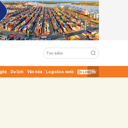
ghệ
Du lịch
Văn hóa
Logistics xanh
ửi