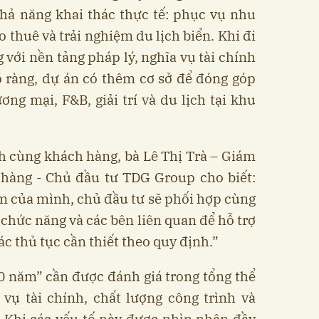
khả năng khai thác thực tế: phục vụ nhu
o thuê và trải nghiệm du lịch biển. Khi đi
 với nền tảng pháp lý, nghĩa vụ tài chính
õ ràng, dự án có thêm cơ sở để đóng góp
ơng mại, F&B, giải trí và du lịch tại khu
nh cùng khách hàng, bà Lê Thị Trà – Giám
hàng - Chủ đầu tư TDG Group cho biết:
m của mình, chủ đầu tư sẽ phối hợp cùng
 chức năng và các bên liên quan để hỗ trợ
c thủ tục cần thiết theo quy định.”
0 năm” cần được đánh giá trong tổng thể
 vụ tài chính, chất lượng công trình và
. Khi các yếu tố này được nhìn nhận đầy