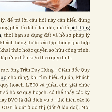
ý, để trả lời câu hỏi này cần hiểu đúng
ng phải là đất ở lâu dài, mà là
bất động
n
, thời hạn sử dụng đất và hồ sơ pháp lý
 khách hàng được xác lập thông qua hợp
 khai thác hoặc quyền sở hữu công trình,
u đáp ứng điều kiện theo quy định.
 trúc, ông Trần Duy Hưng – Giám đốc Quy
oup
cho rằng, khi tìm hiểu dự án, khách
 quy hoạch 1/500 và phần chú giải chức
t số hồ sơ quy hoạch, có thể thấy các ký
hay DVO là đất dịch vụ ở - thể hiện các lô
 ODT là đất ở đô thị (đất ở lâu dài). Mỗi