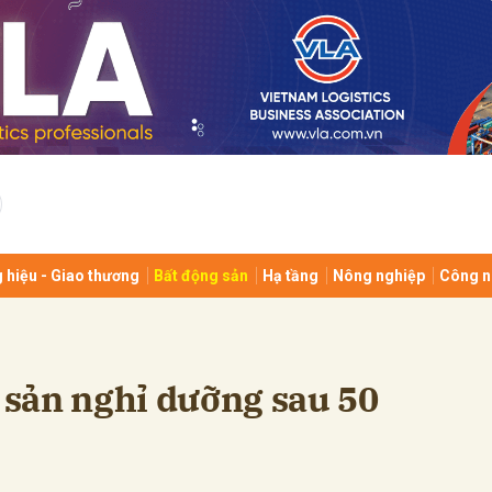
bình luận
 hiệu - Giao thương
Bất động sản
Hạ tầng
Nông nghiệp
Công n
Hủy
G
g sản nghỉ dưỡng sau 50