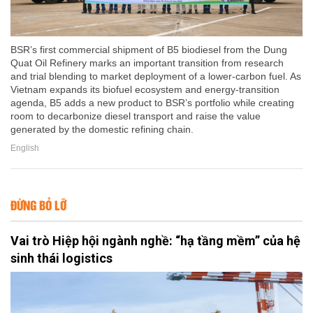
BSR’s first commercial shipment of B5 biodiesel from the Dung
Quat Oil Refinery marks an important transition from research
and trial blending to market deployment of a lower-carbon fuel. As
Vietnam expands its biofuel ecosystem and energy-transition
agenda, B5 adds a new product to BSR’s portfolio while creating
room to decarbonize diesel transport and raise the value
generated by the domestic refining chain.
English
ĐỪNG BỎ LỠ
Vai trò Hiệp hội ngành nghề: “hạ tầng mềm” của hệ
sinh thái logistics