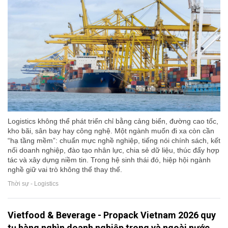
Logistics không thể phát triển chỉ bằng cảng biển, đường cao tốc,
kho bãi, sân bay hay công nghệ. Một ngành muốn đi xa còn cần
“hạ tầng mềm”: chuẩn mực nghề nghiệp, tiếng nói chính sách, kết
nối doanh nghiệp, đào tạo nhân lực, chia sẻ dữ liệu, thúc đẩy hợp
tác và xây dựng niềm tin. Trong hệ sinh thái đó, hiệp hội ngành
nghề giữ vai trò không thể thay thế.
Thời sự - Logistics
Vietfood & Beverage - Propack Vietnam 2026 quy
tụ hàng nghìn doanh nghiệp trong và ngoài nước