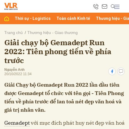
Thời sự - Logistics
Toàn cảnh Kinh tế
Thương hiệu - Gi
bình luận
Trang chủ
Thương hiệu - Giao thương
Giải chạy bộ Gemadept Run
2022: Tiên phong tiến về phía
trước
Nguyễn Anh
20/10/2022 11:34
Giải Chạy bộ Gemadept Run 2022 lần đầu tiên
Hủy
G
được Gemadept tổ chức với tên gọi - Tiên Phong
tiến về phía trước để lan toả nét đẹp văn hoá và
giá trị nhân văn.
Gemadept
với mục đích phát huy nét đẹp văn hoá