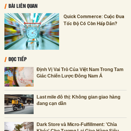
BÀI LIÊN QUAN
Quick Commerce: Cuộc Đua
Tốc Độ Có Còn Hấp Dẫn?
ĐỌC TIẾP
Định Vị Vai Trò Của Việt Nam Trong Tam
Giác Chiến Lược Đông Nam Á
Last mile đô thị: Không gian giao hàng
đang cạn dần
Dark Store và Micro-Fulfillment: 'Chìa
Khóa' Cho Tương Lai Giao Hàng Siêu