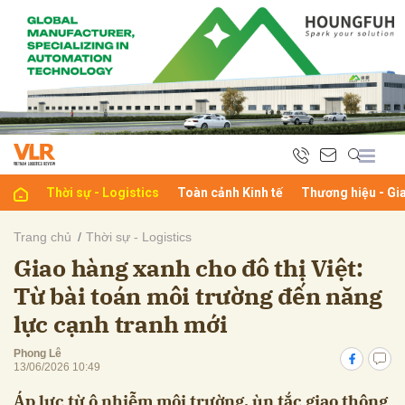
bình luận
Thời sự - Logistics
Toàn cảnh Kinh tế
Thương hiệu - Gi
Trang chủ
Thời sự - Logistics
Giao hàng xanh cho đô thị Việt:
Hủy
G
Từ bài toán môi trường đến năng
lực cạnh tranh mới
Phong Lê
13/06/2026 10:49
Áp lực từ ô nhiễm môi trường, ùn tắc giao thông