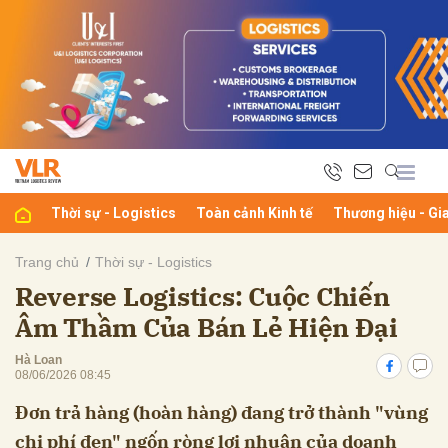
bình luận
Thời sự - Logistics
Toàn cảnh Kinh tế
Thương hiệu - Gi
Trang chủ
Thời sự - Logistics
Reverse Logistics: Cuộc Chiến
Hủy
G
Âm Thầm Của Bán Lẻ Hiện Đại
Hà Loan
08/06/2026 08:45
Đơn trả hàng (hoàn hàng) đang trở thành "vùng
chi phí đen" ngốn ròng lợi nhuận của doanh