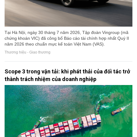
Tại Hà Nội, ngày 30 tháng 7 năm 2026, Tập đoàn Vingroup (mã
chứng khoán VIC) đã công bố Báo cáo tài chính hợp nhất Quý II
năm 2026 theo chuẩn mực kế toán Việt Nam (VAS).
Thương hiệu - Giao thương
Scope 3 trong vận tải: khi phát thải của đối tác trở
thành trách nhiệm của doanh nghiệp