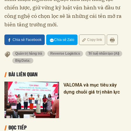
chiến lược, giữ vững kỷ luật vận hành và đầu tư
công nghệ có chọn lọc sẽ là những cái tên mở ra
biên tăng trưởng mới.
Chia sẻ Facebook
Chia sẻ Zalo
Copy link
Quản trị hàng trả
Reverse Logistics
Trí tuệ nhân tạo (AI)
Big Data:
BÀI LIÊN QUAN
VALOMA và mục tiêu xây
dựng chuỗi giá trị nhân lực
ĐỌC TIẾP