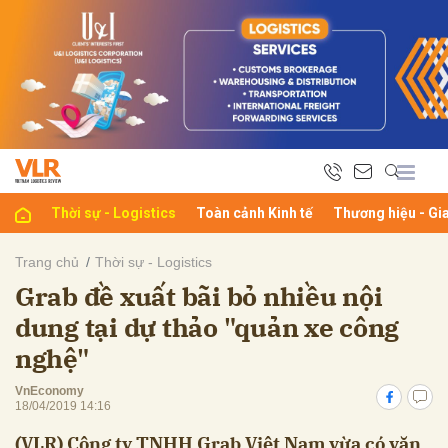
bình luận
Thời sự - Logistics
Toàn cảnh Kinh tế
Thương hiệu - Gi
Trang chủ
Thời sự - Logistics
Grab đề xuất bãi bỏ nhiều nội
Hủy
G
dung tại dự thảo "quản xe công
nghệ"
VnEconomy
18/04/2019 14:16
(VLR) Công ty TNHH Grab Việt Nam vừa có văn