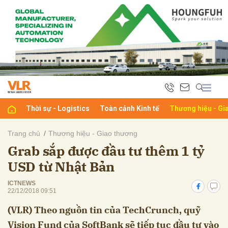
bình luận
Thời sự - Logistics
Toàn cảnh Kinh tế
Thương hiệu - Gi
Trang chủ
Thương hiệu - Giao thương
Grab sắp được đầu tư thêm 1 tỷ
Hủy
G
USD từ Nhật Bản
ICTNEWS
22/12/2018 09:51
(VLR) Theo nguồn tin của TechCrunch, quỹ
Vision Fund của SoftBank sẽ tiếp tục đầu tư vào