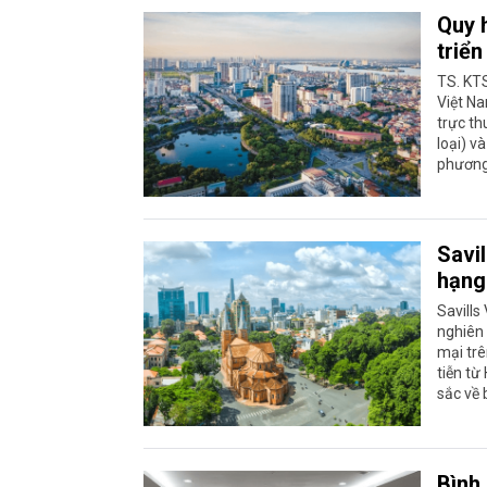
Quy 
triển
TS. KTS
Việt Na
trực th
loại) v
phương
Savi
hạng
Savills
nghiên 
mại trê
tiễn từ
sắc về 
Bình 