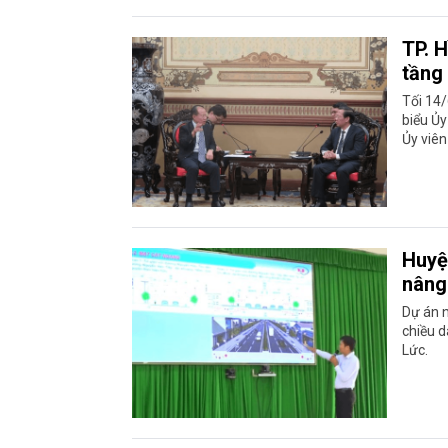
TP. 
tầng
Tối 14/
biểu Ủy
Ủy viê
Huyệ
nâng
Dự án n
chiều d
Lức.