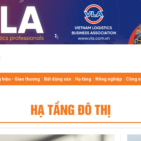
 hiệu - Giao thương
Bất động sản
Hạ tầng
Nông nghiệp
Công n
HẠ TẦNG ĐÔ THỊ