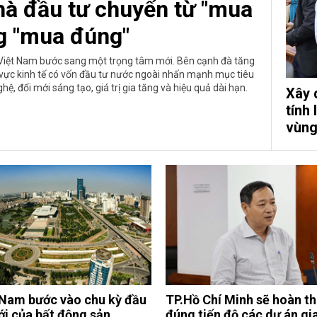
hà đầu tư chuyển từ "mua
g "mua đúng"
Việt Nam bước sang một trọng tâm mới. Bên cạnh đà tăng
u vực kinh tế có vốn đầu tư nước ngoài nhấn mạnh mục tiêu
ệ, đổi mới sáng tạo, giá trị gia tăng và hiệu quả dài hạn.
Xây 
tính 
vùn
 Nam bước vào chu kỳ đầu
TP.Hồ Chí Minh sẽ hoàn t
ới của bất động sản
đúng tiến độ các dự án gi