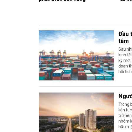
Đầu 
tâm
Sau nhi
kinh tế
kỳ mới,
đoạn th
hồi tíc
Ngườ
Trong b
liên tụ
trở nên
nhóm la
hữu mộ