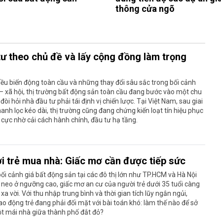
thông cửa ngõ
tư theo chủ đề và lấy cộng đồng làm trọng
ều biến động toàn cầu và những thay đổi sâu sắc trong bối cảnh
 – xã hội, thị trường bất động sản toàn cầu đang bước vào một chu
 đòi hỏi nhà đầu tư phải tái định vị chiến lược. Tại Việt Nam, sau giai
anh lọc kéo dài, thị trường cũng đang chứng kiến loạt tín hiệu phục
h cực nhờ cải cách hành chính, đầu tư hạ tầng.
i trẻ mua nhà: Giấc mơ cần được tiếp sức
ối cảnh giá bất động sản tại các đô thị lớn như TP.HCM và Hà Nội
c neo ở ngưỡng cao, giấc mơ an cư của người trẻ dưới 35 tuổi càng
 xa vời. Với thu nhập trung bình và thời gian tích lũy ngắn ngủi,
o động trẻ đang phải đối mặt với bài toán khó: làm thế nào để sở
t mái nhà giữa thành phố đắt đỏ?