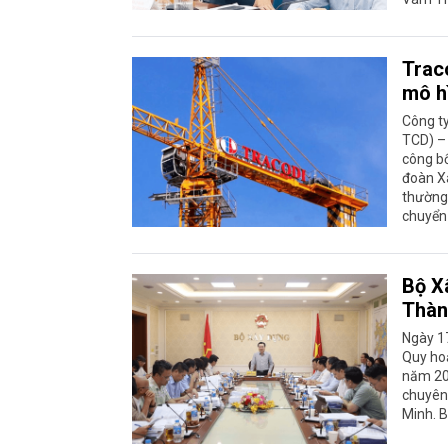
Traco
mô h
Công ty
TCD) –
công bố
đoàn Xâ
thường 
chuyển 
Bộ X
Thàn
Ngày 17
Quy ho
năm 204
chuyên
Minh. B