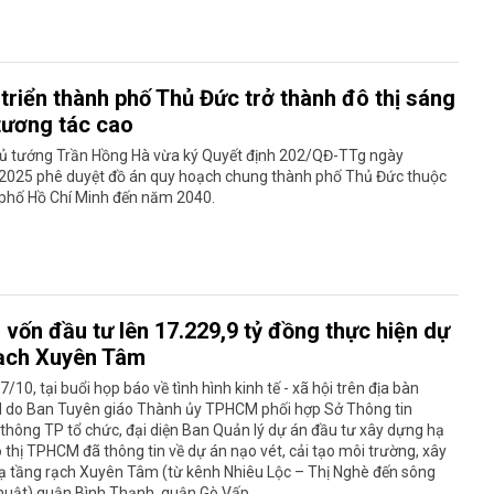
triển thành phố Thủ Đức trở thành đô thị sáng
 tương tác cao
ủ tướng Trần Hồng Hà vừa ký Quyết định 202/QĐ-TTg ngày
2025 phê duyệt đồ án quy hoạch chung thành phố Thủ Đức thuộc
phố Hồ Chí Minh đến năm 2040.
 vốn đầu tư lên 17.229,9 tỷ đồng thực hiện dự
ạch Xuyên Tâm
7/10, tại buổi họp báo về tình hình kinh tế - xã hội trên địa bàn
do Ban Tuyên giáo Thành ủy TPHCM phối hợp Sở Thông tin
thông TP tổ chức, đại diện Ban Quản lý dự án đầu tư xây dựng hạ
 thị TPHCM đã thông tin về dự án nạo vét, cải tạo môi trường, xây
ạ tầng rạch Xuyên Tâm (từ kênh Nhiêu Lộc – Thị Nghè đến sông
uật) quận Bình Thạnh, quận Gò Vấp.