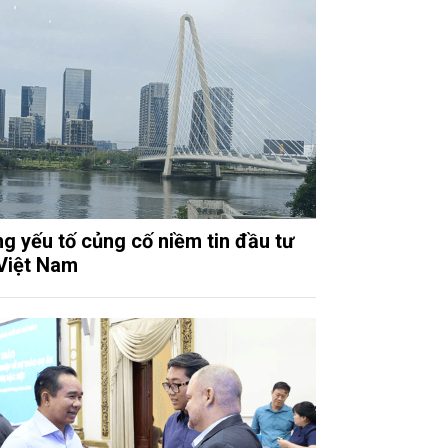
g yếu tố củng cố niềm tin đầu tư
Việt Nam