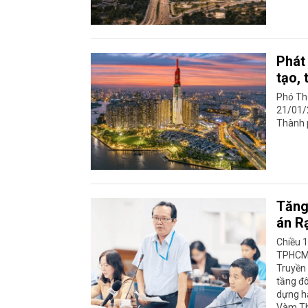
Phát 
tạo,
Phó Th
21/01/
Thành 
Tăng
án R
Chiều 1
TPHCM 
Truyền 
tầng đô
dựng h
Vàm Th