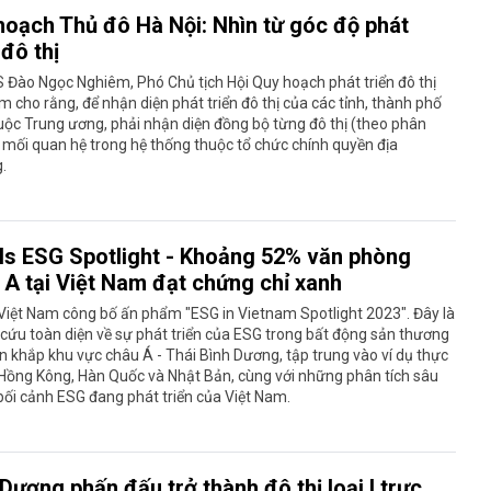
hoạch Thủ đô Hà Nội: Nhìn từ góc độ phát
 đô thị
 Đào Ngọc Nghiêm, Phó Chủ tịch Hội Quy hoạch phát triển đô thị
m cho rằng, để nhận diện phát triển đô thị của các tỉnh, thành phố
uộc Trung ương, phải nhận diện đồng bộ từng đô thị (theo phân
à mối quan hệ trong hệ thống thuộc tổ chức chính quyền địa
.
lls ESG Spotlight - Khoảng 52% văn phòng
 A tại Việt Nam đạt chứng chỉ xanh
 Việt Nam công bố ấn phẩm "ESG in Vietnam Spotlight 2023". Đây là
cứu toàn diện về sự phát triển của ESG trong bất động sản thương
n khắp khu vực châu Á - Thái Bình Dương, tập trung vào ví dụ thực
 Hồng Kông, Hàn Quốc và Nhật Bản, cùng với những phân tích sâu
bối cảnh ESG đang phát triển của Việt Nam.
Dương phấn đấu trở thành đô thị loại I trực