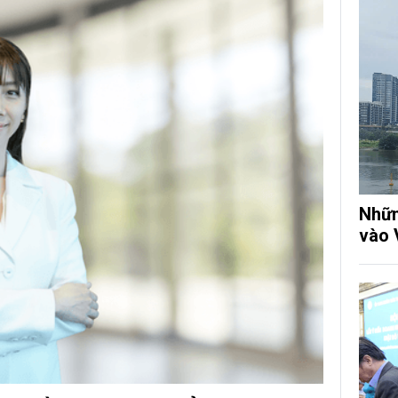
Nhữn
vào 