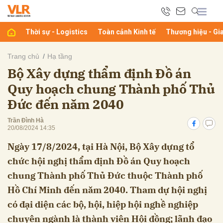
Thời sự - Logistics
Toàn cảnh Kinh tế
Thương hiệu - Gi
bình luận
Trang chủ
Hạ tầng
Bộ Xây dựng thẩm định Đồ án
Quy hoạch chung Thành phố Thủ
Đức đến năm 2040
Trần Đình Hà
20/08/2024 14:35
Ngày 17/8/2024, tại Hà Nội, Bộ Xây dựng tổ
Hủy
G
chức hội nghị thẩm định Đồ án Quy hoạch
chung Thành phố Thủ Đức thuộc Thành phố
Hồ Chí Minh đến năm 2040. Tham dự hội nghị
có đại diện các bộ, hội, hiệp hội nghề nghiệp
chuyên ngành là thành viên Hội đồng; lãnh đạo