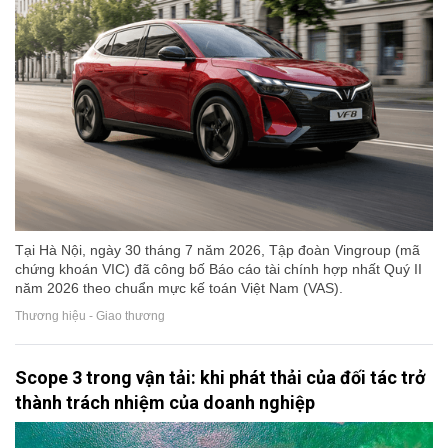
Tại Hà Nội, ngày 30 tháng 7 năm 2026, Tập đoàn Vingroup (mã
chứng khoán VIC) đã công bố Báo cáo tài chính hợp nhất Quý II
năm 2026 theo chuẩn mực kế toán Việt Nam (VAS).
Thương hiệu - Giao thương
Scope 3 trong vận tải: khi phát thải của đối tác trở
thành trách nhiệm của doanh nghiệp