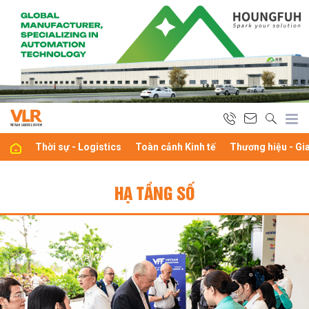
Thời sự - Logistics
Toàn cảnh Kinh tế
Thương hiệu - Gi
HẠ TẦNG SỐ