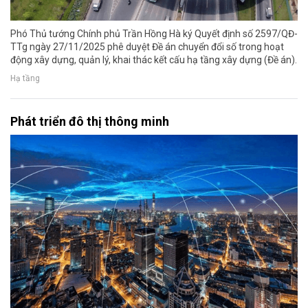
Phó Thủ tướng Chính phủ Trần Hồng Hà ký Quyết định số 2597/QĐ-
TTg ngày 27/11/2025 phê duyệt Đề án chuyển đổi số trong hoạt
động xây dựng, quản lý, khai thác kết cấu hạ tầng xây dựng (Đề án).
Hạ tầng
Phát triển đô thị thông minh