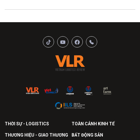
THỜI SỰ - LOGISTICS
TOÀN CẢNH KINH TẾ
THƯƠNG HIỆU - GIAO THƯƠNG
BẤT ĐỘNG SẢN