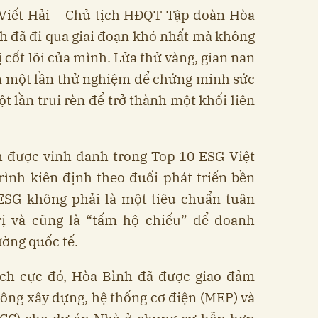
ê Viết Hải – Chủ tịch HĐQT Tập đoàn Hòa
 đã đi qua giai đoạn khó nhất mà không
ị cốt lõi của mình. Lửa thử vàng, gian nan
m một lần thử nghiệm để chứng minh sức
t lần trui rèn để trở thành một khối liên
h được vinh danh trong Top 10 ESG Việt
ình kiên định theo đuổi phát triển bền
ESG không phải là một tiêu chuẩn tuân
trị và cũng là “tấm hộ chiếu” để doanh
ường quốc tế.
tích cực đó, Hòa Bình đã được giao đảm
 công xây dựng, hệ thống cơ điện (MEP) và