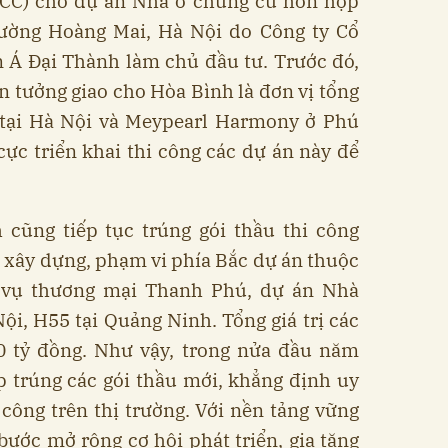
CC) cho dự án Nhà ở chung cư hỗn hợp
ường Hoàng Mai, Hà Nội do Công ty Cổ
n Á Đại Thành làm chủ đầu tư. Trước đó,
n tưởng giao cho Hòa Bình là đơn vị tổng
a tại Hà Nội và Meypearl Harmony ở Phú
ực triển khai thi công các dự án này để
 cũng tiếp tục trúng gói thầu thi công
 xây dựng, phạm vi phía Bắc dự án thuộc
 vụ thương mại Thanh Phú, dự án Nhà
Nội, H55 tại Quảng Ninh. Tổng giá trị các
00 tỷ đồng. Như vậy, trong nửa đầu năm
p trúng các gói thầu mới, khẳng định uy
i công trên thị trường. Với nền tảng vững
ước mở rộng cơ hội phát triển, gia tăng