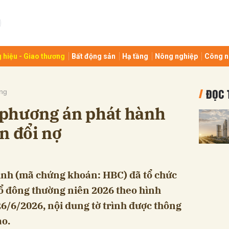
bình luận
 hiệu - Giao thương
Bất động sản
Hạ tầng
Nông nghiệp
Công n
ĐỌC 
ng
phương án phát hành
n đổi nợ
Hủy
G
nh (mã chứng khoán: HBC) đã tổ chức
ổ đông thường niên 2026 theo hình
26/6/2026, nội dung tờ trình được thông
ao.