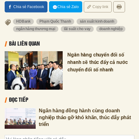
Chia sẻ Facebook
Chia sẻ Zalo
Copy link
HDBank
Phạm Quốc Thanh
sản xuất kinh doanh
ngân hàng thương mại
lãi suất cho vay
doanh nghiệp
BÀI LIÊN QUAN
Ngân hàng chuyển đổi số
nhanh sẽ thúc đẩy cả nước
chuyển đổi số nhanh
ĐỌC TIẾP
Ngân hàng đồng hành cùng doanh
nghiệp tháo gỡ khó khăn, thúc đẩy phát
triển