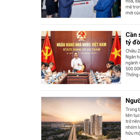
hóa, dẫ
mẽ tro
mới của
Cần 
tỷ đ
Chiều 2
Ngân hà
ngành v
500.000
Thống đ
Ngườ
Trong b
liên tụ
trở nên
nhóm la
hữu mộ