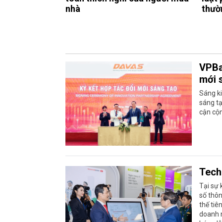
nhà
thườ
VPBa
mới 
Sáng ki
sáng tạ
cận cộn
Tech
Tại sự 
số thôn
thế tiê
doanh n