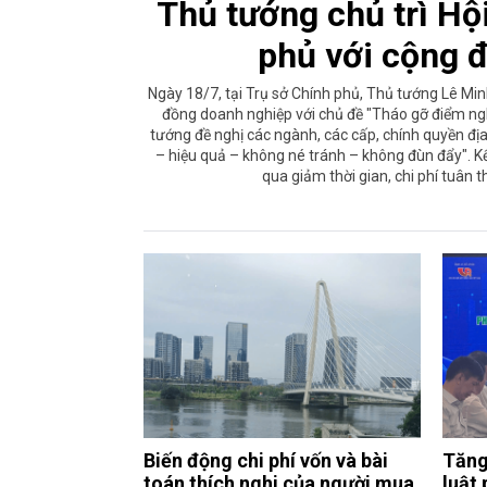
Thủ tướng chủ trì Hộ
phủ với cộng 
Ngày 18/7, tại Trụ sở Chính phủ, Thủ tướng Lê Min
đồng doanh nghiệp với chủ đề "Tháo gỡ điểm ngh
tướng đề nghị các ngành, các cấp, chính quyền địa
– hiệu quả – không né tránh – không đùn đẩy". K
qua giảm thời gian, chi phí tuân 
Biến động chi phí vốn và bài
Tăng
toán thích nghi của người mua
luật 