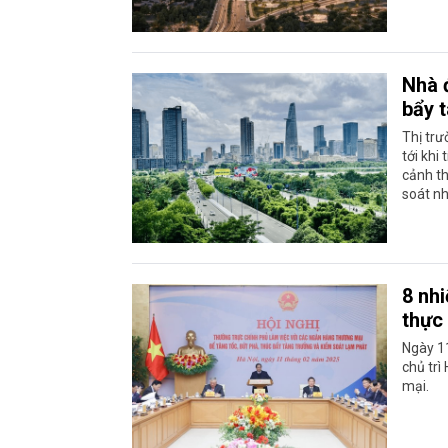
Nhà 
bẩy t
Thị trư
tới khi
cảnh th
soát nh
8 nh
thực
Ngày 1
chủ trì
mại.