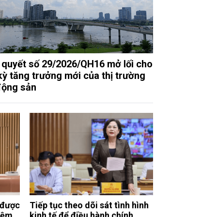
 quyết số 29/2026/QH16 mở lối cho
kỳ tăng trưởng mới của thị trường
động sản
 được
Tiếp tục theo dõi sát tình hình
iệm
kinh tế để điều hành chính