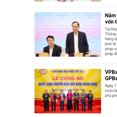
Năm 
vốn 
Tại Họp
Thống 
hàng sẽ
kinh tế
pháp c
pháp đồ
VPBa
GPB
Ngày 1
nước l
phủ phê