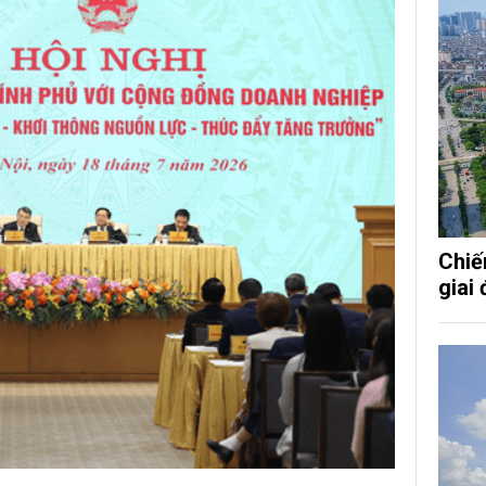
Chiế
giai 