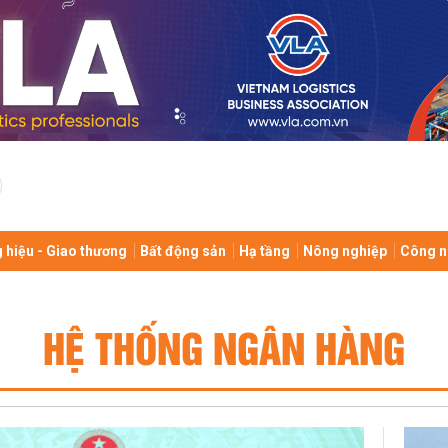
 hiệu - Giao thương
Bất động sản
Hạ tầng
Nông nghiệp
Công n
HỆ THỐNG NGÂN HÀNG