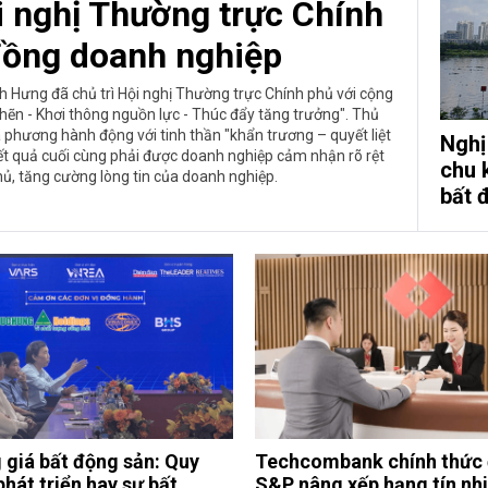
i nghị Thường trực Chính
đồng doanh nghiệp
h Hưng đã chủ trì Hội nghị Thường trực Chính phủ với cộng
ẽn - Khơi thông nguồn lực - Thúc đẩy tăng trưởng". Thủ
 phương hành động với tinh thần "khẩn trương – quyết liệt
Nghị
ết quả cuối cùng phải được doanh nghiệp cảm nhận rõ rệt
chu 
thủ, tăng cường lòng tin của doanh nghiệp.
bất 
 giá bất động sản: Quy
Techcombank chính thức
phát triển hay sự bất
S&P nâng xếp hạng tín nh