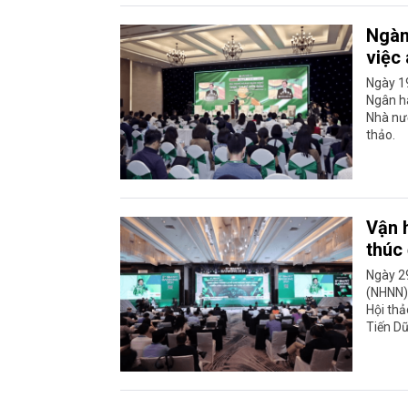
Ngàn
việc
Ngày 19
Ngân h
Nhà nướ
thảo.
Vận 
thúc
Ngày 29
(NHNN),
Hội th
Tiến Dũ