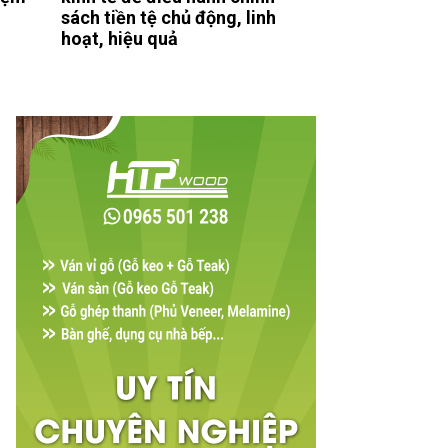
sách tiền tệ chủ động, linh
hoạt, hiệu quả