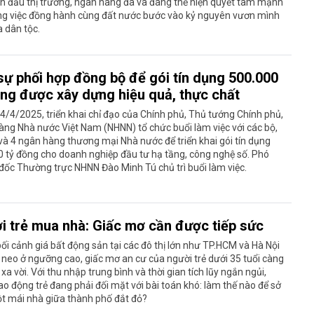
n đầu thị trường, ngân hàng đã và đang thể hiện quyết tâm mạnh
ng việc đồng hành cùng đất nước bước vào kỷ nguyên vươn mình
 dân tộc.
sự phối hợp đồng bộ để gói tín dụng 500.000
ồng được xây dựng hiệu quả, thực chất
4/4/2025, triển khai chỉ đạo của Chính phủ, Thủ tướng Chính phủ,
ng Nhà nước Việt Nam (NHNN) tổ chức buổi làm việc với các bộ,
à 4 ngân hàng thương mại Nhà nước để triển khai gói tín dụng
 tỷ đồng cho doanh nghiệp đầu tư hạ tầng, công nghệ số. Phó
ốc Thường trực NHNN Đào Minh Tú chủ trì buổi làm việc.
i trẻ mua nhà: Giấc mơ cần được tiếp sức
ối cảnh giá bất động sản tại các đô thị lớn như TP.HCM và Hà Nội
c neo ở ngưỡng cao, giấc mơ an cư của người trẻ dưới 35 tuổi càng
 xa vời. Với thu nhập trung bình và thời gian tích lũy ngắn ngủi,
o động trẻ đang phải đối mặt với bài toán khó: làm thế nào để sở
t mái nhà giữa thành phố đắt đỏ?