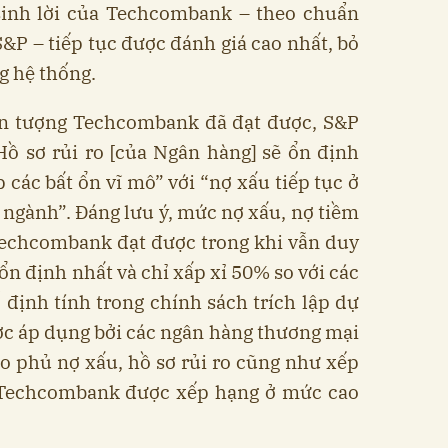
sinh lời của Techcombank – theo chuẩn
S&P – tiếp tục được đánh giá cao nhất, bỏ
g hệ thống.
 ấn tượng Techcombank đã đạt được, S&P
Hồ sơ rủi ro [của Ngân hàng] sẽ ổn định
p các bất ổn vĩ mô” với “nợ xấu tiếp tục ở
 ngành”. Đáng lưu ý, mức nợ xấu, nợ tiềm
Techcombank đạt được trong khi vẫn duy
ổn định nhất và chỉ xấp xỉ 50% so với các
ố định tính trong chính sách trích lập dự
ợc áp dụng bởi các ngân hàng thương mại
ao phủ nợ xấu, hồ sơ rủi ro cũng như xếp
 Techcombank được xếp hạng ở mức cao