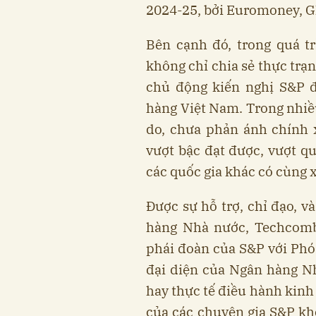
2024-25, bởi Euromoney, G
Bên cạnh đó, trong quá t
không chỉ chia sẻ thực trạ
chủ động kiến nghị S&P đ
hàng Việt Nam. Trong nhiều
do, chưa phản ánh chính x
vượt bậc đạt được, vượt q
các quốc gia khác có cùng 
Được sự hỗ trợ, chỉ đạo, v
hàng Nhà nước, Techcomb
phái đoàn của S&P với Phó
đại diện của Ngân hàng N
hay thực tế điều hành kinh
của các chuyên gia S&P kh