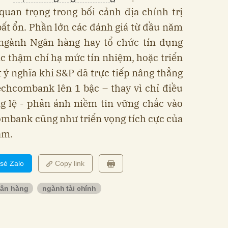
uan trọng trong bối cảnh địa chính trị
 bất ổn. Phần lớn các đánh giá từ đầu năm
, ngành Ngân hàng hay tổ chức tín dụng
ặc thậm chí hạ mức tín nhiệm, hoặc triển
t ý nghĩa khi S&P đã trực tiếp nâng thẳng
chcombank lên 1 bậc – thay vì chỉ điều
g lệ - phản ánh niềm tin vững chắc vào
combank cũng như triển vọng tích cực của
am.
 sẻ Zalo
Copy link
gân hàng
ngành tài chính