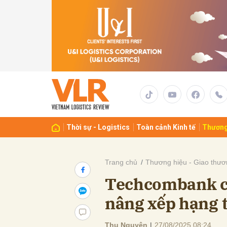
Gửi 
Thời sự - Logistics
Toàn cảnh Kinh tế
Thương
Trang chủ
Thương hiệu - Giao thươ
Techcombank c
nâng xếp hạng 
Thu Nguyên
|
27/08/2025 08:24