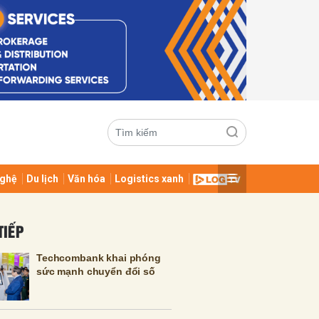
ghệ
Du lịch
Văn hóa
Logistics xanh
ửi
TIẾP
Techcombank khai phóng
sức mạnh chuyển đổi số