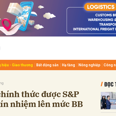
bình luận
 hiệu - Giao thương
Bất động sản
Hạ tầng
Nông nghiệp
Công n
Hủy
G
ĐỌC 
ng
hính thức được S&P
tín nhiệm lên mức BB