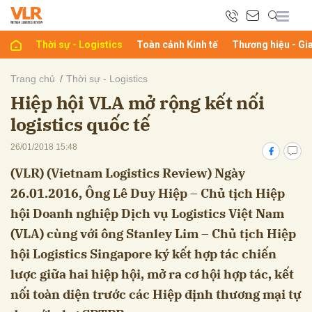
Thời sự - Logistics
Toàn cảnh Kinh tế
Thương hiệu - Gi
bình luận
Trang chủ
Thời sự - Logistics
Hiệp hội VLA mở rộng kết nối
logistics quốc tế
26/01/2018 15:48
(VLR) (Vietnam Logistics Review) Ngày
26.01.2016, Ông Lê Duy Hiệp – Chủ tịch Hiệp
Hủy
G
hội Doanh nghiệp Dịch vụ Logistics Việt Nam
(VLA) cùng với ông Stanley Lim – Chủ tịch Hiệp
hội Logistics Singapore ký kết hợp tác chiến
lược giữa hai hiệp hội, mở ra cơ hội hợp tác, kết
nối toàn diện trước các Hiệp định thương mại tự