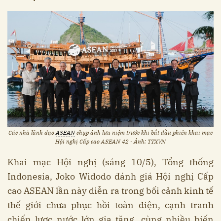
Các nhà lãnh đạo
ASEAN
chụp ảnh lưu niệm trước khi bắt đầu phiên khai mạc
Hội nghị Cấp cao ASEAN 42 - Ảnh: TTXVN
Khai mạc Hội nghị (sáng 10/5), Tổng thống
Indonesia, Joko Widodo đánh giá Hội nghị Cấp
cao ASEAN lần này diễn ra trong bối cảnh kinh tế
thế giới chưa phục hồi toàn diện, cạnh tranh
chiến lược nước lớn gia tăng, cùng nhiều biến