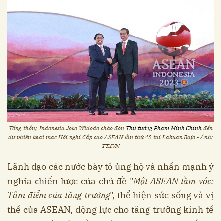
Tổng thống Indonesia Joko Widodo chào đón
Thủ tướng Phạm Minh Chính
đến
dự phiên khai mạc Hội nghị Cấp cao ASEAN lần thứ 42 tại Labuan Bajo - Ảnh:
TTXVN
Lãnh đạo các nước bày tỏ ủng hộ và nhấn mạnh ý
nghĩa chiến lược của chủ đề "
Một ASEAN tầm vóc:
Tâm điểm của tăng trưởng
", thể hiện sức sống và vị
thế của ASEAN, động lực cho tăng trưởng kinh tế