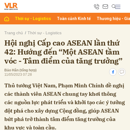
Thời sự - Logistics
Toàn cảnh Kinh tế
Thương hiệu - Gi
bình luận
Trang chủ
Thời sự - Logistics
Hội nghị Cấp cao ASEAN lần thứ
42: Hướng đến “Một ASEAN tầm
vóc - Tâm điểm của tăng trưởng”
Bảo Hân (tổng hợp)
11/05/2023 07:28
Thủ tướng Việt Nam, Phạm Minh Chính đề nghị
Hủy
G
các thành viên ASEAN chung tay khơi thông
các nguồn lực phát triển và khởi tạo các ý tưởng
đột phá cho xây dựng Cộng đồng, giúp ASEAN
bứt phá trở thành tâm điểm tăng trưởng của
khu vực và toàn cầu.