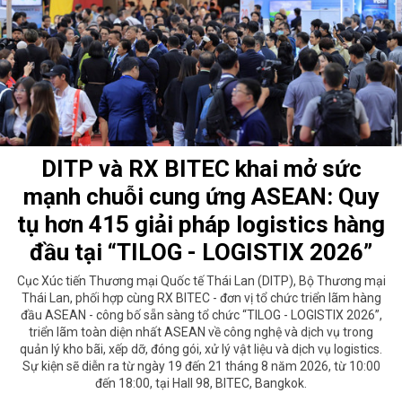
DITP và RX BITEC khai mở sức
mạnh chuỗi cung ứng ASEAN: Quy
tụ hơn 415 giải pháp logistics hàng
đầu tại “TILOG - LOGISTIX 2026”
Cục Xúc tiến Thương mại Quốc tế Thái Lan (DITP), Bộ Thương mại
Thái Lan, phối hợp cùng RX BITEC - đơn vị tổ chức triển lãm hàng
đầu ASEAN - công bố sẵn sàng tổ chức “TILOG - LOGISTIX 2026”,
triển lãm toàn diện nhất ASEAN về công nghệ và dịch vụ trong
quản lý kho bãi, xếp dỡ, đóng gói, xử lý vật liệu và dịch vụ logistics.
Sự kiện sẽ diễn ra từ ngày 19 đến 21 tháng 8 năm 2026, từ 10:00
đến 18:00, tại Hall 98, BITEC, Bangkok.