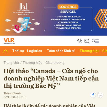
bình luận
Thời sự - Logistics
Toàn cảnh Kinh tế
Thương hiệu - Gi
Trang chủ
Thương hiệu - Giao thương
Hội thảo “Canada – Cửa ngõ cho
Hủy
G
doanh nghiệp Việt Nam tiếp cận
thị trường Bắc Mỹ”
Thiện Khánh
22/11/2023 13:12
Hội thảo là dịp để các doanh nghiệp của Việt