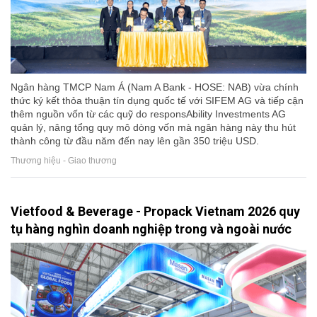
Ngân hàng TMCP Nam Á (Nam A Bank - HOSE: NAB) vừa chính
thức ký kết thỏa thuận tín dụng quốc tế với SIFEM AG và tiếp cận
thêm nguồn vốn từ các quỹ do responsAbility Investments AG
quản lý, nâng tổng quy mô dòng vốn mà ngân hàng này thu hút
thành công từ đầu năm đến nay lên gần 350 triệu USD.
Thương hiệu - Giao thương
Vietfood & Beverage - Propack Vietnam 2026 quy
tụ hàng nghìn doanh nghiệp trong và ngoài nước