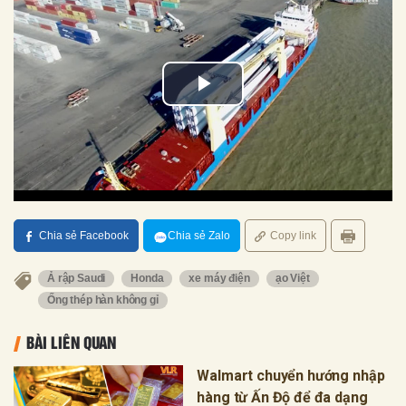
Chia sẻ Facebook
Chia sẻ Zalo
Copy link
Ả rập Saudi
Honda
xe máy điện
ạo Việt
Ống thép hàn không gỉ
BÀI LIÊN QUAN
Walmart chuyển hướng nhập
hàng từ Ấn Độ để đa dạng