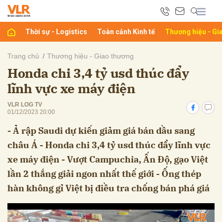
Thời sự - Logistics
Toàn cảnh Kinh tế
Thương hiệu - Gi
bình luận
Trang chủ
Thương hiệu - Giao thương
Honda chi 3,4 tỷ usd thúc đẩy
lĩnh vực xe máy điện
VLR LOG TV
01/12/2023 20:00
- Ả rập Saudi dự kiến giảm giá bán dầu sang
châu Á - Honda chi 3,4 tỷ usd thúc đẩy lĩnh vực
Hủy
G
xe máy điện - Vượt Campuchia, Ấn Độ, gạo Việt
lần 2 thắng giải ngon nhất thế giới - Ống thép
hàn không gỉ Việt bị điều tra chống bán phá giá