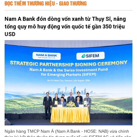
ĐỌC THÊM THƯƠNG HIỆU - GIAO THƯƠNG
Nam A Bank đón dòng vốn xanh từ Thụy Sĩ, nâng
tổng quy mô huy động vốn quốc tế gần 350 triệu
USD
Ngân hàng TMCP Nam Á (Nam A Bank - HOSE: NAB) vừa chính
thức ký kết thỏa thuận tín dụng quốc tế với SIFEM AG và tiếp cận