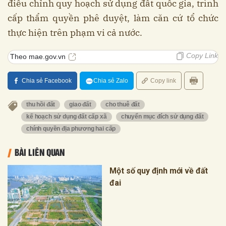
điều chỉnh quy hoạch sử dụng đất quốc gia, trình
cấp thẩm quyền phê duyệt, làm căn cứ tổ chức
thực hiện trên phạm vi cả nước.
Copy Link
Theo mae.gov.vn
Chia sẻ Facebook
Chia sẻ Zalo
Copy link
thu hồi đất
giao đất
cho thuê đất
kế hoạch sử dụng đất cấp xã
chuyển mục đích sử dụng đất
chính quyền địa phương hai cấp
BÀI LIÊN QUAN
Một số quy định mới về đất
đai