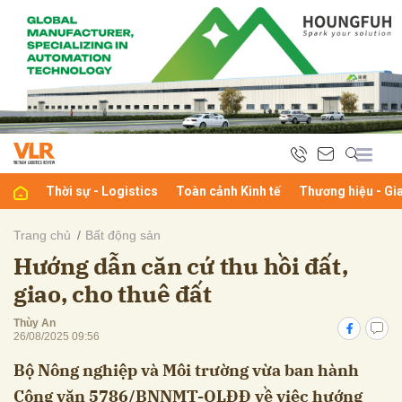
bình luận
Thời sự - Logistics
Toàn cảnh Kinh tế
Thương hiệu - Gi
Trang chủ
Bất động sản
Hướng dẫn căn cứ thu hồi đất,
Hủy
G
giao, cho thuê đất
Thùy An
26/08/2025 09:56
Bộ Nông nghiệp và Môi trường vừa ban hành
Công văn 5786/BNNMT-QLĐĐ về việc hướng