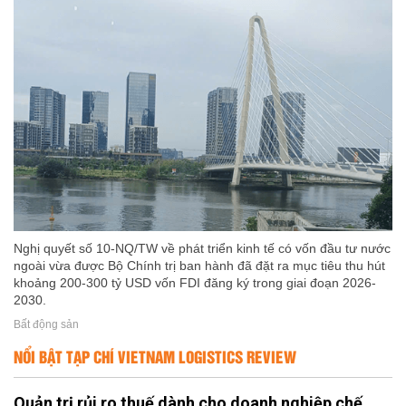
Nghị quyết số 10-NQ/TW về phát triển kinh tế có vốn đầu tư nước
ngoài vừa được Bộ Chính trị ban hành đã đặt ra mục tiêu thu hút
khoảng 200-300 tỷ USD vốn FDI đăng ký trong giai đoạn 2026-
2030.
Bất động sản
NỔI BẬT TẠP CHÍ VIETNAM LOGISTICS REVIEW
Quản trị rủi ro thuế dành cho doanh nghiệp chế