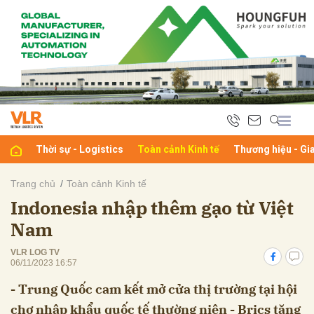
bình luận
Thời sự - Logistics
Toàn cảnh Kinh tế
Thương hiệu - Gi
Trang chủ
Toàn cảnh Kinh tế
Indonesia nhập thêm gạo từ Việt
Hủy
G
Nam
VLR LOG TV
06/11/2023 16:57
- Trung Quốc cam kết mở cửa thị trường tại hội
chợ nhập khẩu quốc tế thường niên - Brics tăng