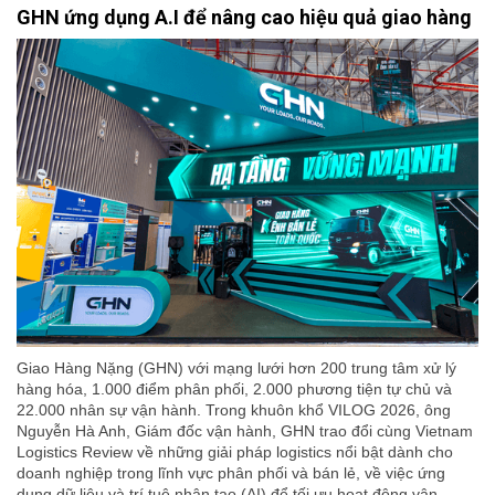
GHN ứng dụng A.I để nâng cao hiệu quả giao hàng
Giao Hàng Nặng (GHN) với mạng lưới hơn 200 trung tâm xử lý
hàng hóa, 1.000 điểm phân phối, 2.000 phương tiện tự chủ và
22.000 nhân sự vận hành. Trong khuôn khổ VILOG 2026, ông
Nguyễn Hà Anh, Giám đốc vận hành, GHN trao đổi cùng Vietnam
Logistics Review về những giải pháp logistics nổi bật dành cho
doanh nghiệp trong lĩnh vực phân phối và bán lẻ, về việc ứng
dụng dữ liệu và trí tuệ nhân tạo (AI) để tối ưu hoạt động vận