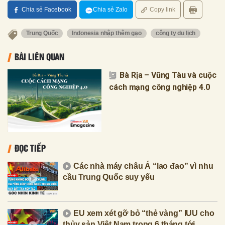
Chia sẻ Facebook
Chia sẻ Zalo
Copy link
Trung Quốc
Indonesia nhập thêm gạo
công ty du lịch
BÀI LIÊN QUAN
Bà Rịa – Vũng Tàu và cuộc
cách mạng công nghiệp 4.0
ĐỌC TIẾP
Các nhà máy châu Á “lao đao” vì nhu
cầu Trung Quốc suy yếu
EU xem xét gỡ bỏ “thẻ vàng” IUU cho
thủy sản Việt Nam trong 6 tháng tới