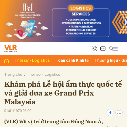
bình luận
Thời sự - Logistics
Toàn cảnh Kinh tế
Thương hiệu - Gi
Trang chủ
Thời sự - Logistics
Khám phá Lễ hội ẩm thực quốc tế
Hủy
G
và giải đua xe Grand Prix
Malaysia
01/01/1970 08:00
(VLR) Với vị trí ở trung tâm Đông Nam Á,