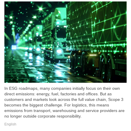
In ESG roadmaps, many companies initially focus on their own
direct emissions: energy, fuel, factories and offices. But as
customers and markets look across the full value chain, Scope 3
becomes the biggest challenge. For logistics, this means
emissions from transport, warehousing and service providers are
no longer outside corporate responsibility.
English